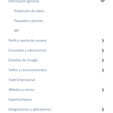
Información general
l
Protección de datos
Paquetes y precios
API
Perfil y cuenta de usuario
Encuestas y valoraciones
Configuración del perfil
Estrellas de Google
Cuenta de usuario
Reseñas
Sellos y reconocimientos
Facturación
Encuestas
Rich Snippet
Suite Empresarial
Otras fuentes
Sello PRO
Afiliados y socios
Compartir Reseñas
Sello de valoración
ExpertCompass
Reseñas negativas
Premios
Programa de partners
Integraciones y aplicaciones
Proceso de Arbitraje
Recomendación