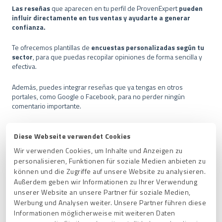
Las reseñas
que aparecen en tu perfil de ProvenExpert
pueden
influir directamente en tus ventas y ayudarte a generar
confianza.
Te ofrecemos plantillas de
encuestas personalizadas según tu
sector
, para que puedas recopilar opiniones de forma sencilla y
efectiva.
Además, puedes integrar reseñas que ya tengas en otros
portales, como Google o Facebook, para no perder ningún
comentario importante.
Y
para mejorar tu visibilidad en buscadores como Google
o
Bing, puedes mostrar tus reseñas como estrellas, junto con la
Diese Webseite verwendet Cookies
puntuación promedio y el número total de reseñas, directamente
Wir verwenden Cookies, um Inhalte und Anzeigen zu
en los resultados de búsqueda.
personalisieren, Funktionen für soziale Medien anbieten zu
können und die Zugriffe auf unsere Website zu analysieren.
Mejora tu sitio web con contenido de reseñas reales y gana la
Außerdem geben wir Informationen zu Ihrer Verwendung
confianza de consumidores de todo el mundo.
unserer Website an unsere Partner für soziale Medien,
Werbung und Analysen weiter. Unsere Partner führen diese
Descubre todas nuestras funciones aquí:
Funciones
Informationen möglicherweise mit weiteren Daten