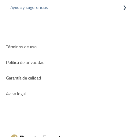
Ayuda y sugerencias
Consejos sobre reseñas
Plugins para CMS
Encuestas internas
Plugins para CRM
Resolución de problemas
Directrices de revisión
Aplicaciones
Términos de uso
Política de privacidad
Garantía de calidad
Aviso legal