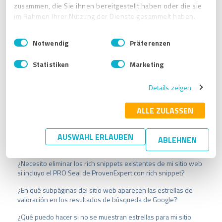
zusammen, die Sie ihnen bereitgestellt haben oder die sie
im Rahmen Ihrer Nutzung der Dienste gesammelt haben.
E
Impressum
|
Datenschutzbestimmungen
Notwendig
Präferenzen
i
n
Statistiken
Marketing
w
Artículos relacionados
i
Details zeigen
l
l
Las valoraciones con estrellas en los resultados de búsqueda
i
ALLE ZULASSEN
solo se muestran para las subpáginas de mi sitio web. ¿Por
qué?
g
u
AUSWAHL ERLAUBEN
¿Cómo integro el fragmento enriquecido de estrellas de
ABLEHNEN
n
ProvenExpert en mi sitio web WordPress?
g
s
¿Necesito eliminar los rich snippets existentes de mi sitio web
a
si incluyo el PRO Seal de ProvenExpert con rich snippet?
u
¿En qué subpáginas del sitio web aparecen las estrellas de
s
valoración en los resultados de búsqueda de Google?
w
a
¿Qué puedo hacer si no se muestran estrellas para mi sitio