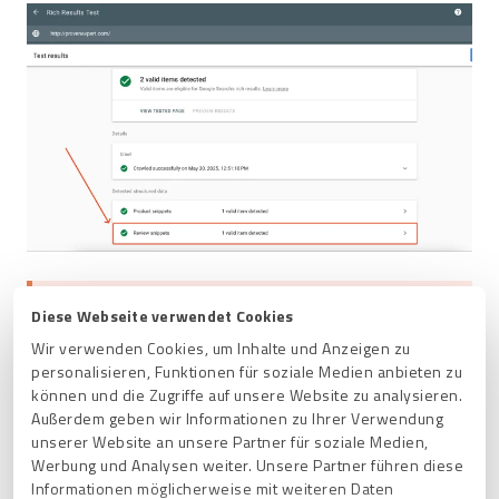
Importante:
Diese Webseite verwendet Cookies
Wir verwenden Cookies, um Inhalte und Anzeigen zu
Si tu
subpágina ya contiene otros fragmentos
personalisieren, Funktionen für soziale Medien anbieten zu
(snippets) con datos
estructurados de valoración que
können und die Zugriffe auf unsere Website zu analysieren.
no sean el rich snippet de Google Stars de
Außerdem geben wir Informationen zu Ihrer Verwendung
ProvenExpert ni el PRO Seal con rich snippet, el
unserer Website an unsere Partner für soziale Medien,
rastreador de
Google puede no reconocer cuál es el
Werbung und Analysen weiter. Unsere Partner führen diese
fragmento relevante
. En ese caso, te recomendamos
eliminar el rich snippet irrelevante.
Informationen möglicherweise mit weiteren Daten