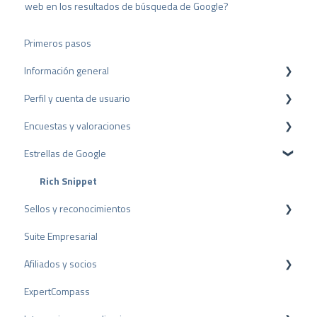
h
web en los resultados de búsqueda de Google?
l
Primeros pasos
Información general
Perfil y cuenta de usuario
Protección de datos
Encuestas y valoraciones
Paquetes y precios
Configuración del perfil
Estrellas de Google
API
Cuenta de usuario
Reseñas
Facturación
Encuestas
Rich Snippet
Sellos y reconocimientos
Otras fuentes
Suite Empresarial
Compartir Reseñas
Sello PRO
Afiliados y socios
Reseñas negativas
Sello de valoración
ExpertCompass
Proceso de Arbitraje
Premios
Programa de partners