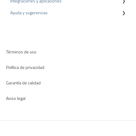
Integraciones y aplicaciones
Consejos sobre reseñas
Recomendación
Ayuda y sugerencias
Encuestas internas
Plugins para CMS
Directrices de revisión
Plugins para CRM
Resolución de problemas
Aplicaciones
Términos de uso
Política de privacidad
Garantía de calidad
Aviso legal