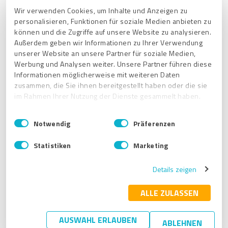
Wir verwenden Cookies, um Inhalte und Anzeigen zu
¿Cómo publico mi perfil de ProvenExpert?
personalisieren, Funktionen für soziale Medien anbieten zu
Si tengo varios perfiles en ProvenExpert, ¿se mostrará el
können und die Zugriffe auf unsere Website zu analysieren.
"perfil principal" en el panel de control, o cómo decido cuál se
Außerdem geben wir Informationen zu Ihrer Verwendung
muestra?
unserer Website an unsere Partner für soziale Medien,
Werbung und Analysen weiter. Unsere Partner führen diese
Como negocio unipersonal, ¿tiene sentido escribir la
Informationen möglicherweise mit weiteren Daten
descripción del perfil en tercera persona?
zusammen, die Sie ihnen bereitgestellt haben oder die sie
im Rahmen Ihrer Nutzung der Dienste gesammelt haben.
¿Cómo cambio la foto de perfil en mi cuenta de ProvenExpert?
¿Dónde puedo cambiar el nombre de mi empresa/perfil en
E
Impressum
|
Datenschutzbestimmungen
Notwendig
Präferenzen
ProvenExpert?
i
n
Statistiken
Marketing
w
Primeros pasos
i
Details zeigen
Información general
l
l
Perfil y cuenta de usuario
Protección de datos
i
ALLE ZULASSEN
g
Paquetes y precios
Configuración del perfil
u
AUSWAHL ERLAUBEN
ABLEHNEN
n