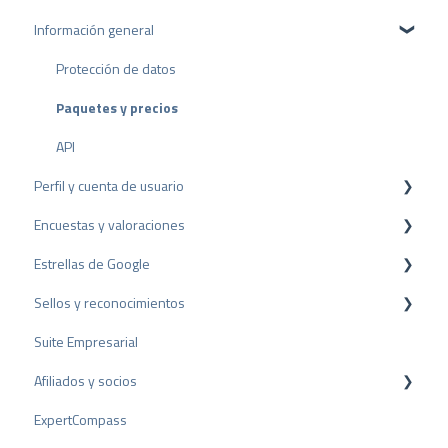
Información general
Protección de datos
Paquetes y precios
API
Perfil y cuenta de usuario
Encuestas y valoraciones
Configuración del perfil
Estrellas de Google
Cuenta de usuario
Reseñas
Sellos y reconocimientos
Facturación
Encuestas
Rich Snippet
Suite Empresarial
Otras fuentes
Sello PRO
Afiliados y socios
Compartir Reseñas
Sello de valoración
ExpertCompass
Reseñas negativas
Premios
Programa de partners