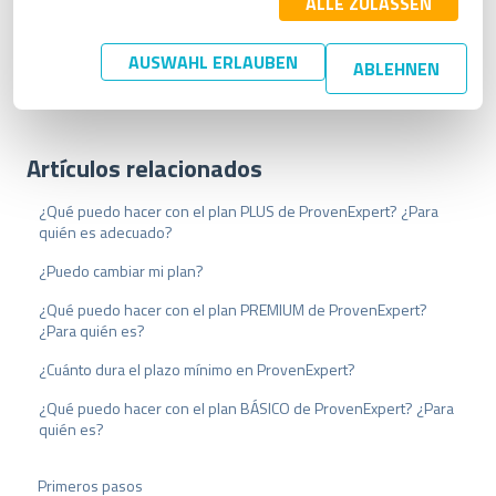
i
ALLE ZULASSEN
g
u
AUSWAHL ERLAUBEN
ABLEHNEN
n
g
s
a
Artículos relacionados
u
s
w
¿Qué puedo hacer con el plan PLUS de ProvenExpert? ¿Para
quién es adecuado?
a
h
¿Puedo cambiar mi plan?
l
¿Qué puedo hacer con el plan PREMIUM de ProvenExpert?
¿Para quién es?
¿Cuánto dura el plazo mínimo en ProvenExpert?
¿Qué puedo hacer con el plan BÁSICO de ProvenExpert? ¿Para
quién es?
Primeros pasos