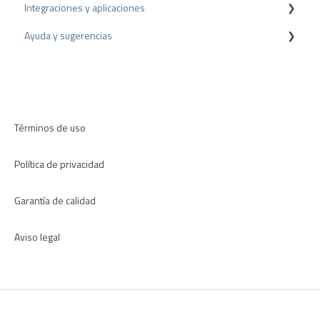
Integraciones y aplicaciones
Proceso de Arbitraje
Recomendación
Ayuda y sugerencias
Consejos sobre reseñas
Plugins para CMS
Encuestas internas
Plugins para CRM
Resolución de problemas
Directrices de revisión
Aplicaciones
Términos de uso
Política de privacidad
Garantía de calidad
Aviso legal