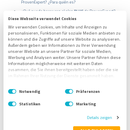
ProvenExpert? ¿Para quién es?
¿Qué puedo hacer con el plan
PLUS
de ProvenExpert?
¿Para quién es?
Diese Webseite verwendet Cookies
¿Qué puedo hacer con el plan
PREMIUM
de
Wir verwenden Cookies, um Inhalte und Anzeigen zu
ProvenExpert ? ¿Para quién es?
personalisieren, Funktionen für soziale Medien anbieten zu
können und die Zugriffe auf unsere Website zu analysieren.
Außerdem geben wir Informationen zu Ihrer Verwendung
unserer Website an unsere Partner für soziale Medien,
Werbung und Analysen weiter. Unsere Partner führen diese
¿Tienes más de un perfil, varias ubicaciones o
Informationen möglicherweise mit weiteren Daten
empresas?
zusammen, die Sie ihnen bereitgestellt haben oder die sie
im Rahmen Ihrer Nutzung der Dienste gesammelt haben.
¿Necesitas una solución personalizada? ¡No hay
problema, tenemos justo lo que necesitas!
E
Impressum
|
Datenschutzbestimmungen
Notwendig
Präferenzen
i
Consulta nuestra
Enterprise Suite
:
¿Qué es la
n
Enterprise Suite de ProvenExpert?
Statistiken
Marketing
w
i
Details zeigen
l
l