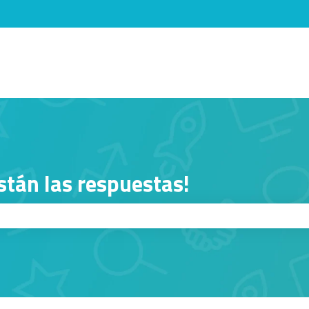
menú de
stán las respuestas!
squeda está vacío.