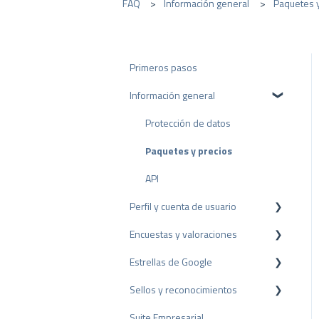
FAQ
Información general
Paquetes y
Primeros pasos
Información general
Protección de datos
Paquetes y precios
API
Perfil y cuenta de usuario
Encuestas y valoraciones
Configuración del perfil
Estrellas de Google
Cuenta de usuario
Reseñas
Sellos y reconocimientos
Facturación
Encuestas
Rich Snippet
Suite Empresarial
Otras fuentes
Sello PRO