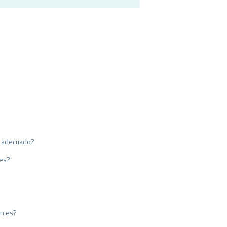
s adecuado?
 es?
én es?