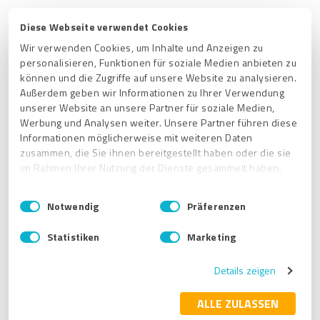
Diese Webseite verwendet Cookies
Artículos relacionados
Wir verwenden Cookies, um Inhalte und Anzeigen zu
personalisieren, Funktionen für soziale Medien anbieten zu
Si tengo varios perfiles en ProvenExpert, ¿se mostrará el
können und die Zugriffe auf unsere Website zu analysieren.
"perfil principal" en el panel de control, o cómo decido cuál se
Außerdem geben wir Informationen zu Ihrer Verwendung
muestra?
unserer Website an unsere Partner für soziale Medien,
Werbung und Analysen weiter. Unsere Partner führen diese
Como negocio unipersonal, ¿tiene sentido escribir la
Informationen möglicherweise mit weiteren Daten
descripción del perfil en tercera persona?
zusammen, die Sie ihnen bereitgestellt haben oder die sie
¿Cómo cambio mis datos de pago para mi suscripción de
im Rahmen Ihrer Nutzung der Dienste gesammelt haben.
ProvenExpert?
E
Impressum
|
Datenschutzbestimmungen
¿Cómo cambio mi dirección de facturación en ProvenExpert?
Notwendig
Präferenzen
i
¿Se puede crear un segundo acceso a la cuenta de
n
Statistiken
Marketing
ProvenExpert para otra persona?
w
i
Details zeigen
l
Primeros pasos
l
i
ALLE ZULASSEN
Información general
g