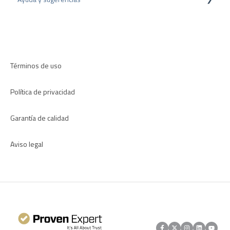
Encuestas internas
Plugins para CRM
Resolución de problemas
Directrices de revisión
Aplicaciones
Términos de uso
Política de privacidad
Garantía de calidad
Aviso legal