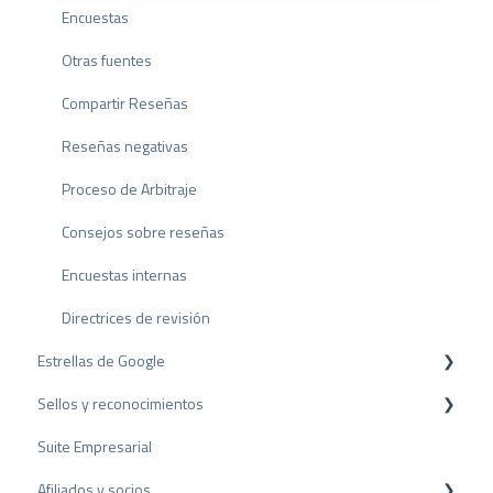
Facturación
Encuestas
a
h
Otras fuentes
l
Compartir Reseñas
Reseñas negativas
Proceso de Arbitraje
Consejos sobre reseñas
Encuestas internas
Directrices de revisión
Estrellas de Google
Sellos y reconocimientos
Rich Snippet
Suite Empresarial
Sello PRO
Afiliados y socios
Sello de valoración