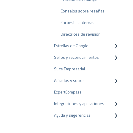
Consejos sobre reseñas
Encuestas internas
Directrices de revisión
Estrellas de Google
Sellos y reconocimientos
Rich Snippet
Suite Empresarial
Sello PRO
Afiliados y socios
Sello de valoración
ExpertCompass
Premios
Programa de partners
Integraciones y aplicaciones
Recomendación
Ayuda y sugerencias
Plugins para CMS
Plugins para CRM
Resolución de problemas