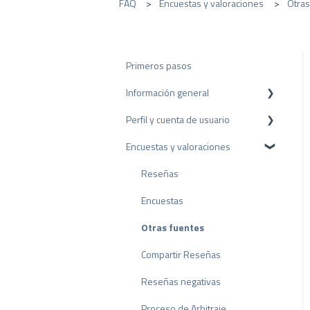
FAQ
Encuestas y valoraciones
Otras
Primeros pasos
Información general
Perfil y cuenta de usuario
Protección de datos
Encuestas y valoraciones
Paquetes y precios
Configuración del perfil
API
Cuenta de usuario
Reseñas
Facturación
Encuestas
Otras fuentes
Compartir Reseñas
Reseñas negativas
Proceso de Arbitraje