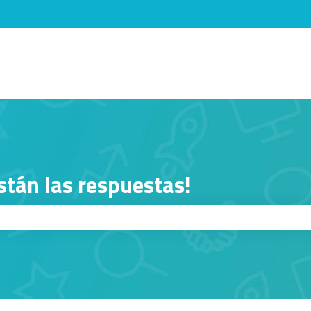
menú de
stán las respuestas!
squeda está vacío.