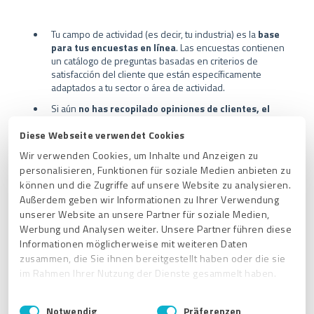
Tu campo de actividad (es decir, tu industria) es la
base
para tus encuestas en línea
. Las encuestas contienen
un catálogo de preguntas basadas en criterios de
satisfacción del cliente que están específicamente
adaptados a tu sector o área de actividad.
Si aún
no has recopilado opiniones de clientes, el
cambio solo es posible a través de nuestro equipo
de soporte
. Para ello, por favor contacta a:
Diese Webseite verwendet Cookies
support@provenexpert.com
.
Wir verwenden Cookies, um Inhalte und Anzeigen zu
Si ya has recibido reseñas de clientes, lamentablemente
personalisieren, Funktionen für soziale Medien anbieten zu
el cambio ya no es posible.
können und die Zugriffe auf unsere Website zu analysieren.
Außerdem geben wir Informationen zu Ihrer Verwendung
unserer Website an unsere Partner für soziale Medien,
Werbung und Analysen weiter. Unsere Partner führen diese
Informationen möglicherweise mit weiteren Daten
Artículos relacionados
zusammen, die Sie ihnen bereitgestellt haben oder die sie
im Rahmen Ihrer Nutzung der Dienste gesammelt haben.
¿Tiene sentido cambiar regularmente la imagen de
encabezado?
E
Impressum
|
Datenschutzbestimmungen
Notwendig
Präferenzen