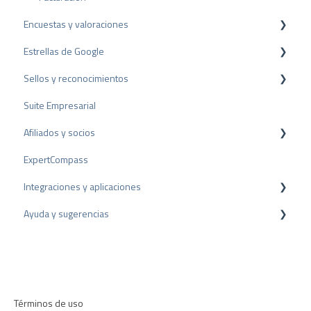
Encuestas y valoraciones
Estrellas de Google
Reseñas
Sellos y reconocimientos
Encuestas
Rich Snippet
Suite Empresarial
Otras fuentes
Sello PRO
Afiliados y socios
Compartir Reseñas
Sello de valoración
ExpertCompass
Reseñas negativas
Premios
Programa de partners
Integraciones y aplicaciones
Proceso de Arbitraje
Recomendación
Ayuda y sugerencias
Consejos sobre reseñas
Plugins para CMS
Encuestas internas
Plugins para CRM
Resolución de problemas
Directrices de revisión
Aplicaciones
Términos de uso