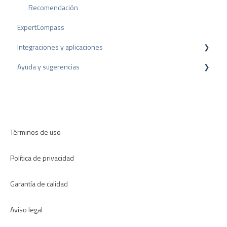
Proceso de Arbitraje
Recomendación
ExpertCompass
Consejos sobre reseñas
Integraciones y aplicaciones
Encuestas internas
Ayuda y sugerencias
Directrices de revisión
Plugins para CMS
Plugins para CRM
Resolución de problemas
Aplicaciones
Términos de uso
Política de privacidad
Garantía de calidad
Aviso legal