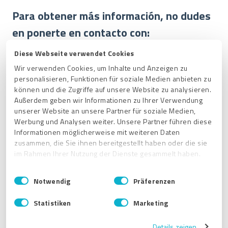
Para obtener más información, no dudes
en ponerte en contacto con:
Diese Webseite verwendet Cookies
Wir verwenden Cookies, um Inhalte und Anzeigen zu
Sascha Nedel
personalisieren, Funktionen für soziale Medien anbieten zu
können und die Zugriffe auf unsere Website zu analysieren.
Außerdem geben wir Informationen zu Ihrer Verwendung
Partner Manager
unserer Website an unsere Partner für soziale Medien,
Werbung und Analysen weiter. Unsere Partner führen diese
Correo electrónico:
Informationen möglicherweise mit weiteren Daten
partner@provenexpert.com
zusammen, die Sie ihnen bereitgestellt haben oder die sie
im Rahmen Ihrer Nutzung der Dienste gesammelt haben.
Teléfono:
+49 30 311 931 34
E
Impressum
|
Datenschutzbestimmungen
Notwendig
Präferenzen
i
n
Ana Brull
Statistiken
Marketing
w
i
Growth & Country Manager
Details zeigen