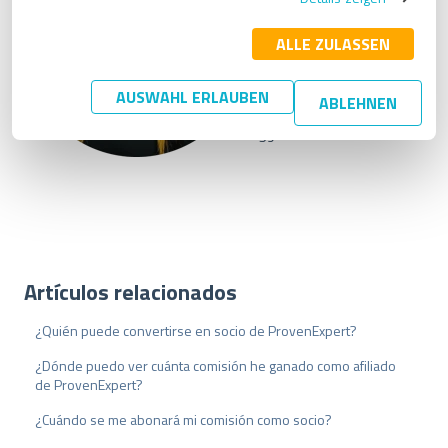
l
l
Correo electrónico:
i
ALLE ZULASSEN
abrull-
g
rubio@provenexpert.com
u
AUSWAHL ERLAUBEN
ABLEHNEN
n
Teléfono:
+34 919 03 77
g
59
s
a
u
s
w
a
h
Artículos relacionados
l
¿Quién puede convertirse en socio de ProvenExpert?
¿Dónde puedo ver cuánta comisión he ganado como afiliado
de ProvenExpert?
¿Cuándo se me abonará mi comisión como socio?