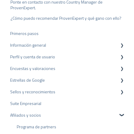
Ponte en contacto con nuestro Country Manager de
ProvenExpert.
¿Cómo puedo recomendar ProvenExpert y qué gano con ello?
Primeros pasos
Información general
Perfil y cuenta de usuario
Protección de datos
Encuestas y valoraciones
Paquetes y precios
Configuración del perfil
Estrellas de Google
API
Cuenta de usuario
Reseñas
Sellos y reconocimientos
Facturación
Encuestas
Rich Snippet
Suite Empresarial
Otras fuentes
Sello PRO
Afiliados y socios
Compartir Reseñas
Sello de valoración
Reseñas negativas
Premios
Programa de partners