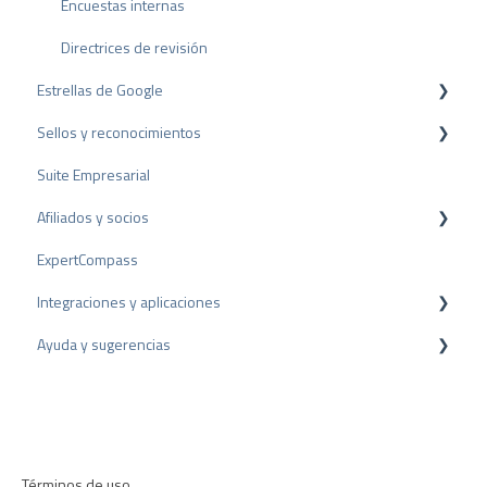
Encuestas internas
Directrices de revisión
Estrellas de Google
Sellos y reconocimientos
Rich Snippet
Suite Empresarial
Sello PRO
Afiliados y socios
Sello de valoración
ExpertCompass
Premios
Programa de partners
Integraciones y aplicaciones
Recomendación
Ayuda y sugerencias
Plugins para CMS
Plugins para CRM
Resolución de problemas
Aplicaciones
Términos de uso