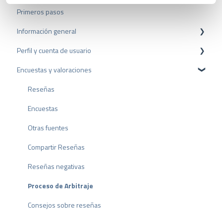
s
Primeros pasos
a
u
Información general
s
w
Perfil y cuenta de usuario
Protección de datos
a
Encuestas y valoraciones
Paquetes y precios
Configuración del perfil
h
l
API
Cuenta de usuario
Reseñas
Facturación
Encuestas
Otras fuentes
Compartir Reseñas
Reseñas negativas
Proceso de Arbitraje
Consejos sobre reseñas