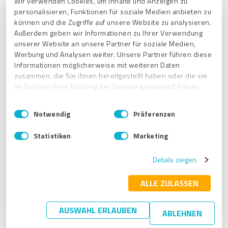
Wir verwenden Cookies, um Inhalte und Anzeigen zu
personalisieren, Funktionen für soziale Medien anbieten zu
können und die Zugriffe auf unsere Website zu analysieren.
Außerdem geben wir Informationen zu Ihrer Verwendung
unserer Website an unsere Partner für soziale Medien,
Werbung und Analysen weiter. Unsere Partner führen diese
Informationen möglicherweise mit weiteren Daten
zusammen, die Sie ihnen bereitgestellt haben oder die sie
Artículos relacionados
im Rahmen Ihrer Nutzung der Dienste gesammelt haben.
¿El procedimiento de arbitraje solo puede usarse para las
E
Impressum
|
Datenschutzbestimmungen
valoraciones de ProvenExpert?
Notwendig
Präferenzen
i
n
¿Cómo puedo recopilar opiniones y reseñas de clientes con
Statistiken
Marketing
w
ProvenExpert?
i
¿Cómo puedo evitar que los clientes evalúen mi negocio de
Details zeigen
l
forma anónima en ProvenExpert?
l
i
ALLE ZULASSEN
¿Cómo puedo agregar el nombre del autor si envió la reseña a
g
ProvenExpert de forma anónima y olvidó ingresar su nombre?
u
AUSWAHL ERLAUBEN
ABLEHNEN
¿Cuándo y cómo puedo reportar una reseña en ProvenExpert?
n
g