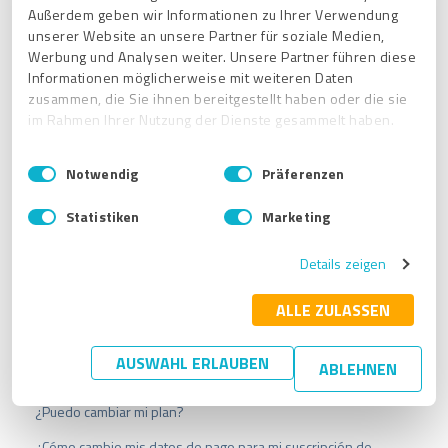
Außerdem geben wir Informationen zu Ihrer Verwendung
unserer Website an unsere Partner für soziale Medien,
Para más información, consulta el artículo:
Werbung und Analysen weiter. Unsere Partner führen diese
Informationen möglicherweise mit weiteren Daten
¿Por qué faltan las estrellas, la calificación
zusammen, die Sie ihnen bereitgestellt haben oder die sie
general, la tasa de recomendación y los premios en
im Rahmen Ihrer Nutzung der Dienste gesammelt haben.
mi sello?
E
Impressum
|
Datenschutzbestimmungen
Notwendig
Präferenzen
i
n
Statistiken
Marketing
w
i
Details zeigen
l
l
Artículos relacionados
i
ALLE ZULASSEN
g
¿Puedo incluir mi sello en mi firma de correo electrónico,
u
incluyendo un enlace directo a mi perfil público de
AUSWAHL ERLAUBEN
ABLEHNEN
n
ProvenExpert?
g
¿Puedo cambiar mi plan?
s
a
¿Cómo cambio mis datos de pago para mi suscripción de