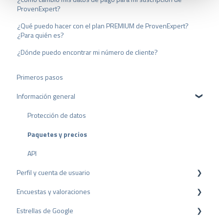
u
ProvenExpert?
s
w
¿Qué puedo hacer con el plan PREMIUM de ProvenExpert?
a
¿Para quién es?
h
¿Dónde puedo encontrar mi número de cliente?
l
Primeros pasos
Información general
Protección de datos
Paquetes y precios
API
Perfil y cuenta de usuario
Encuestas y valoraciones
Configuración del perfil
Estrellas de Google
Cuenta de usuario
Reseñas