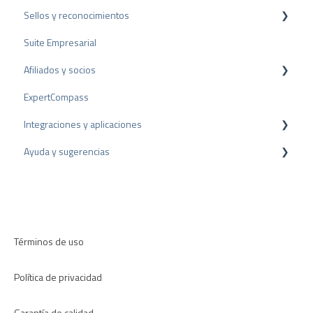
Sellos y reconocimientos
Facturación
Encuestas
Rich Snippet
Suite Empresarial
Otras fuentes
Sello PRO
Afiliados y socios
Compartir Reseñas
Sello de valoración
ExpertCompass
Reseñas negativas
Premios
Programa de partners
Integraciones y aplicaciones
Proceso de Arbitraje
Recomendación
Ayuda y sugerencias
Consejos sobre reseñas
Plugins para CMS
Encuestas internas
Plugins para CRM
Resolución de problemas
Directrices de revisión
Aplicaciones
Términos de uso
Política de privacidad
Garantía de calidad