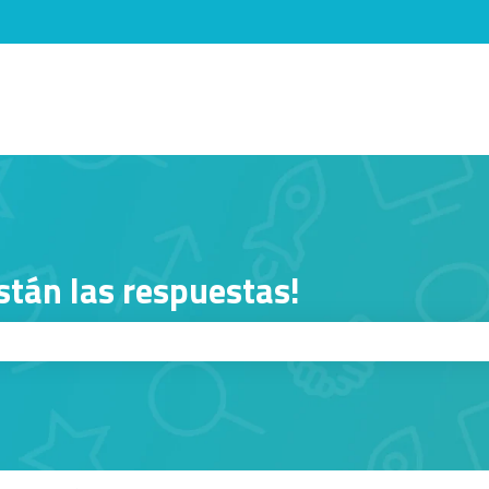
menú de
stán las respuestas!
squeda está vacío.