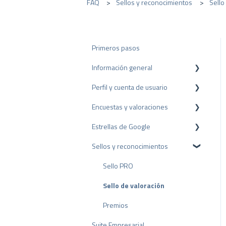
FAQ
Sellos y reconocimientos
Sello
Primeros pasos
Información general
Perfil y cuenta de usuario
Protección de datos
Encuestas y valoraciones
Paquetes y precios
Configuración del perfil
Estrellas de Google
API
Cuenta de usuario
Reseñas
Sellos y reconocimientos
Facturación
Encuestas
Rich Snippet
Otras fuentes
Sello PRO
Compartir Reseñas
Sello de valoración
Reseñas negativas
Premios
Suite Empresarial
Proceso de Arbitraje