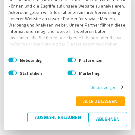
können und die Zugriffe auf unsere Website zu analysieren.
Außerdem geben wir Informationen zu Ihrer Verwendung
unserer Website an unsere Partner für soziale Medien,
Werbung und Analysen weiter. Unsere Partner führen diese
Informationen möglicherweise mit weiteren Daten
zusammen, die Sie ihnen bereitgestellt haben oder die sie
3. Klicken Sie auf
Weiter.
im Rahmen Ihrer Nutzung der Dienste gesammelt haben.
E
Impressum
|
Datenschutzbestimmungen
Notwendig
Präferenzen
i
n
Statistiken
Marketing
w
i
Details zeigen
l
l
i
ALLE ZULASSEN
g
u
AUSWAHL ERLAUBEN
ABLEHNEN
n
g
s