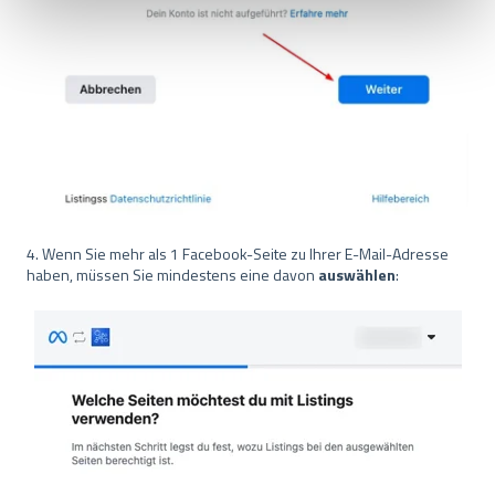
a
u
s
w
a
h
l
4. Wenn Sie mehr als 1 Facebook-Seite zu Ihrer E-Mail-Adresse
haben, müssen Sie mindestens eine davon
auswählen
: