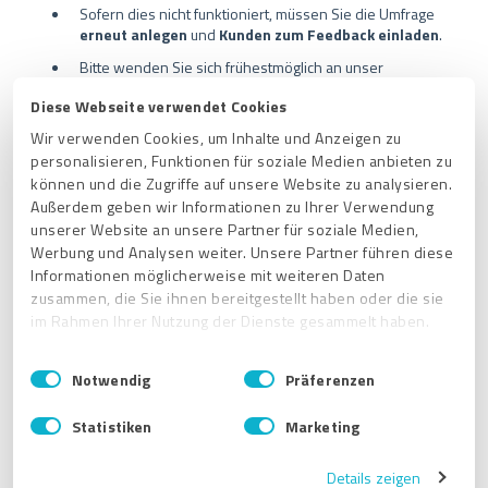
Sofern dies nicht funktioniert, müssen Sie die Umfrage
erneut anlegen
und
Kunden zum Feedback einladen
.
Bitte wenden Sie sich frühestmöglich an unser
Customer Success Team
, um prüfen zu lassen, ob wir
Diese Webseite verwendet Cookies
Ihre Daten wiederherstellen können:
support@provenexpert.com
.
Wir verwenden Cookies, um Inhalte und Anzeigen zu
personalisieren, Funktionen für soziale Medien anbieten zu
können und die Zugriffe auf unsere Website zu analysieren.
Außerdem geben wir Informationen zu Ihrer Verwendung
unserer Website an unsere Partner für soziale Medien,
Verwandte Artikel
Werbung und Analysen weiter. Unsere Partner führen diese
Informationen möglicherweise mit weiteren Daten
Wie kann ich eine ProvenExpert-Umfrage/ einen Fragebogen
zusammen, die Sie ihnen bereitgestellt haben oder die sie
anpassen?
im Rahmen Ihrer Nutzung der Dienste gesammelt haben.
Wie erreiche ich den ProvenExpert-Support?
E
Impressum
|
Datenschutzbestimmungen
Notwendig
Präferenzen
i
Wie bestelle ich ProvenExpert-Newsletter und -Reportings
ab?
n
Statistiken
Marketing
w
Welches ProvenExpert-Paket soll ich wählen?
i
Details zeigen
l
Wem sende ich meinen Verbesserungsvorschlag an