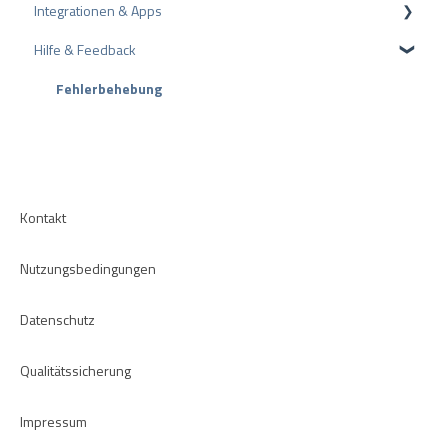
Integrationen & Apps
Tipps zu Bewertungen
Empfehlung
Hilfe & Feedback
Interne Umfragen
CMS-Plugins
Bewertungsrichtlinien
CRM-Plugins
Fehlerbehebung
Apps
Kontakt
Nutzungsbedingungen
Datenschutz
Qualitätssicherung
Impressum