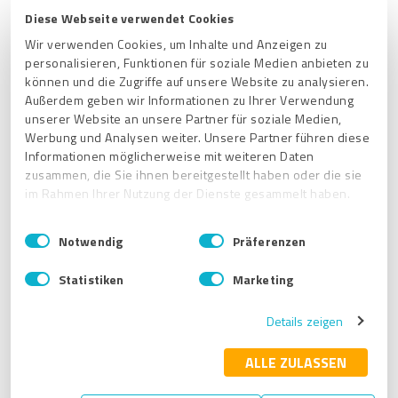
Siegel & Auszeichnungen
Diese Webseite verwendet Cookies
Wir verwenden Cookies, um Inhalte und Anzeigen zu
personalisieren, Funktionen für soziale Medien anbieten zu
Was sind die ProvenExpert-Bewertungssiegel?
können und die Zugriffe auf unsere Website zu analysieren.
ProvenExpert Siegel oder PRO Seal – was nehme
Außerdem geben wir Informationen zu Ihrer Verwendung
ich?
unserer Website an unsere Partner für soziale Medien,
Werbung und Analysen weiter. Unsere Partner führen diese
Wie profitiere ich von einer ProvenExpert-
Informationen möglicherweise mit weiteren Daten
Auszeichnung?
zusammen, die Sie ihnen bereitgestellt haben oder die sie
Mehr anzeigen
im Rahmen Ihrer Nutzung der Dienste gesammelt haben.
E
Impressum
|
Datenschutzbestimmungen
Notwendig
Präferenzen
i
Online-Verzeichnisse
n
Statistiken
Marketing
w
i
Was ist die ProvenExpert Online-Verzeichnisse
Details zeigen
l
Funktion?
l
Welche Publisher werden von der ProvenExpert
i
ALLE ZULASSEN
Online-Verzeichnisse Funktion unterstützt?
g