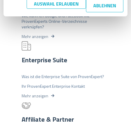
u
Wie kann ich das Beste aus der ProvenExpert
AUSWAHL ERLAUBEN
ABLEHNEN
Online-Verzeichnisse Funktion herausholen?
n
g
Wie kann ich Google und Facebook mit
s
ProvenExperts Online-Verzeichnisse
a
verknüpfen?
u
Mehr anzeigen
s
w
a
h
Enterprise Suite
l
Was ist die Enterprise Suite von ProvenExpert?
Ihr ProvenExpert Enterprise Kontakt
Mehr anzeigen
Affiliate & Partner