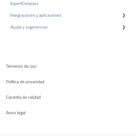
ExpertCompass
Premios
Programa de partners
Integraciones y aplicaciones
Recomendación
Ayuda y sugerencias
Plugins para CMS
Plugins para CRM
Resolución de problemas
Aplicaciones
Términos de uso
Política de privacidad
Garantía de calidad
Aviso legal