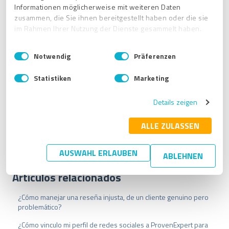
Puedes usar
Pedir al autor de la reseña que realice un cambio
Informationen möglicherweise mit weiteren Daten
para solicitar una modificación en la reseña:
zusammen, die Sie ihnen bereitgestellt haben oder die sie
im Rahmen Ihrer Nutzung der Dienste gesammelt haben.
E
Impressum
|
Datenschutzbestimmungen
Notwendig
Präferenzen
i
n
Statistiken
Marketing
w
i
Details zeigen
l
l
i
ALLE ZULASSEN
g
u
AUSWAHL ERLAUBEN
ABLEHNEN
n
g
Artículos relacionados
s
a
¿Cómo manejar una reseña injusta, de un cliente genuino pero
u
problemático?
s
w
¿Cómo vinculo mi perfil de redes sociales a ProvenExpert para