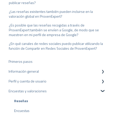
a
publicar reseñas?
h
¿Las reseñas existentes también pueden incluirse en la
l
valoración global en ProvenExpert?
¿Es posible que las reseñas recogidas a través de
ProvenExpert también se envíen a Google, de modo que se
muestren en mi perfil de empresa de Google?
¿En qué canales de redes sociales puedo publicar utilizando la
función de Compartir en Redes Sociales de ProvenExpert?
Primeros pasos
Información general
Perfil y cuenta de usuario
Protección de datos
Encuestas y valoraciones
Paquetes y precios
Configuración del perfil
API
Cuenta de usuario
Reseñas
Facturación
Encuestas