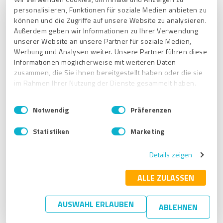
personalisieren, Funktionen für soziale Medien anbieten zu
können und die Zugriffe auf unsere Website zu analysieren.
Außerdem geben wir Informationen zu Ihrer Verwendung
unserer Website an unsere Partner für soziale Medien,
Ana Brull
Werbung und Analysen weiter. Unsere Partner führen diese
Informationen möglicherweise mit weiteren Daten
Growth & Country Manager
zusammen, die Sie ihnen bereitgestellt haben oder die sie
im Rahmen Ihrer Nutzung der Dienste gesammelt haben.
Correo electrónico:
abrull-
E
Impressum
|
Datenschutzbestimmungen
rubio@provenexpert.com
Notwendig
Präferenzen
i
n
Teléfono:
+34 919 03 77
Statistiken
Marketing
w
59
i
Details zeigen
l
l
i
ALLE ZULASSEN
g
u
AUSWAHL ERLAUBEN
ABLEHNEN
n
Artículos relacionados
g