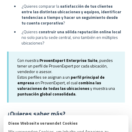
¿Quieres comparar la
satisfacción de tus clientes
entre las distintas ubicaciones y equipos, identificar
tendencias a tiempo y hacer un seguimiento desde
tu cuenta corporativa
?
¿Quieres
construir una sólida reputación online local
no solo para tu sede central, sino también en múltiples
ubicaciones?
Con nuestra
ProvenExpert Enterprise Suite
, puedes
tener un perfil de ProvenExpert por cada ubicación,
vendedor o asesor.
Estos perfiles se asignan a un
perfil principal de
empresa
en ProvenExpert, el cual
combina las
valoraciones de todas las ubicaciones
y muestra una
puntuación global consolidada
.
¿Quieres saber más?
Diese Webseite verwendet Cookies
Por favor, contacta con:
Wir verwenden Cookies, um Inhalte und Anzeigen zu