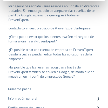
s
Mi negocio ha recibido varias reseñas en Google en diferentes
a
ciudades. Sin embargo, solo se aceptaron las reseñas de un
u
perfil de Google, a pesar de que ingresé todos en
s
ProvenExpert.
w
Contacta con nuestro equipo de ProvenExpert Enterprise
a
h
¿Cómo puedo evitar que los clientes evalúen mi negocio de
l
forma anónima en ProvenExpert?
¿Es posible crear una cuenta de empresa en ProvenExpert
desde la cual se puedan editar todas las ubicaciones de la
empresa?
¿Es posible que las reseñas recogidas a través de
ProvenExpert también se envíen a Google, de modo que se
muestren en mi perfil de empresa de Google?
Primeros pasos
Información general
Perfil y cuenta de usuario
Protección de datos