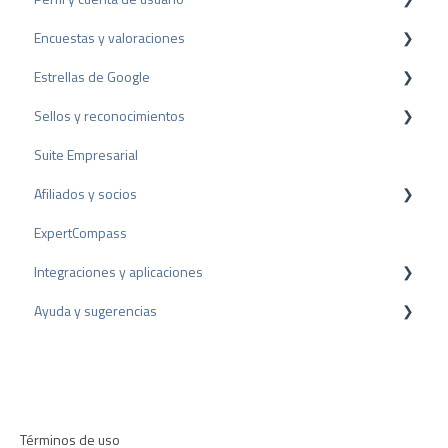
Encuestas y valoraciones
Paquetes y precios
Configuración del perfil
Estrellas de Google
API
Cuenta de usuario
Reseñas
Sellos y reconocimientos
Facturación
Encuestas
Rich Snippet
Suite Empresarial
Otras fuentes
Sello PRO
Afiliados y socios
Compartir Reseñas
Sello de valoración
ExpertCompass
Reseñas negativas
Premios
Programa de partners
Integraciones y aplicaciones
Proceso de Arbitraje
Recomendación
Ayuda y sugerencias
Consejos sobre reseñas
Plugins para CMS
Encuestas internas
Plugins para CRM
Resolución de problemas
Directrices de revisión
Aplicaciones
Términos de uso