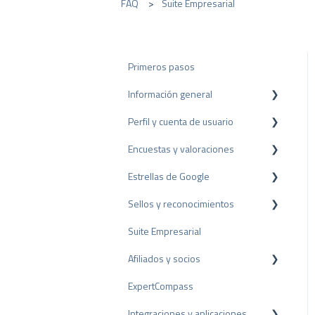
FAQ
Suite Empresarial
Primeros pasos
Información general
Perfil y cuenta de usuario
Protección de datos
Encuestas y valoraciones
Paquetes y precios
Configuración del perfil
Estrellas de Google
API
Cuenta de usuario
Reseñas
Sellos y reconocimientos
Facturación
Encuestas
Rich Snippet
Suite Empresarial
Otras fuentes
Sello PRO
Afiliados y socios
Compartir Reseñas
Sello de valoración
ExpertCompass
Reseñas negativas
Premios
Programa de partners
Integraciones y aplicaciones
Proceso de Arbitraje
Recomendación