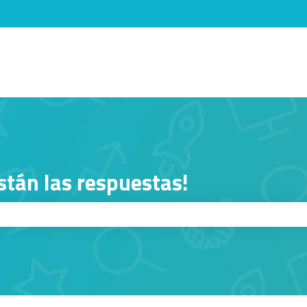
menú de
stán las respuestas!
squeda está vacío.