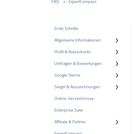
FAQ
ExpertCompass
Erste Schritte
Allgemeine Informationen
Profil & Nutzerkonto
Datenschutz
Umfragen & Bewertungen
Pakete und Preise
Profil-Einstellungen
Google Sterne
API
Nutzerkonto
Bewertungen
Siegel & Auszeichnungen
ProvenEmployer
Rechnungsstellung
Umfragen
Rich Snippet
Online-Verzeichnisse
Andere Bewertungsquellen
PRO Seal
Enterprise Suite
Bewertungen teilen
Bewertungssiegel
Affiliate & Partner
Negative Bewertungen
Auszeichnungen
ExpertCompass
Schlichtungsverfahren
Partnerprogramm