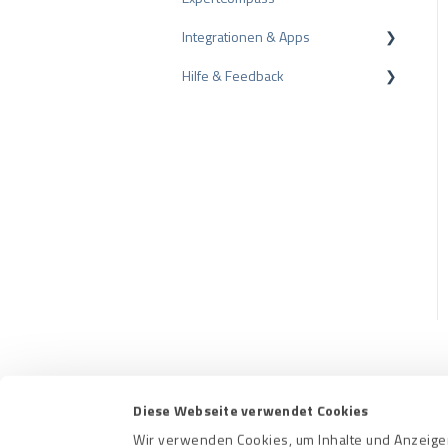
Integrationen & Apps
Tipps zu Bewertungen
Empfehlung
Hilfe & Feedback
Interne Umfragen
CMS-Plugins
Bewertungsrichtlinien
CRM-Plugins
Fehlerbehebung
Apps
Diese Webseite verwendet Cookies
Kontakt
Nutzungs
Wir verwenden Cookies, um Inhalte und Anzeigen