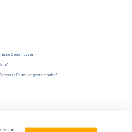
bnisse beeinflussen?
nden?
tCompass Formular gestellt habe?
cherung
Impressum
nnen und