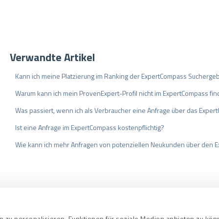
Verwandte Artikel
Kann ich meine Platzierung im Ranking der ExpertCompass Sucherge
Warum kann ich mein ProvenExpert-Profil nicht im ExpertCompass fi
Was passiert, wenn ich als Verbraucher eine Anfrage über das Exper
Ist eine Anfrage im ExpertCompass kostenpflichtig?
Wie kann ich mehr Anfragen von potenziellen Neukunden über den 
bedingungen
Datenschutz
Qualitätssi
 zu personalisieren, Funktionen für soziale Medien anbieten zu kö