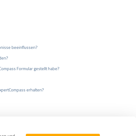
bnisse beeinflussen?
nden?
tCompass Formular gestellt habe?
ExpertCompass erhalten?
cherung
Impressum
nnen und