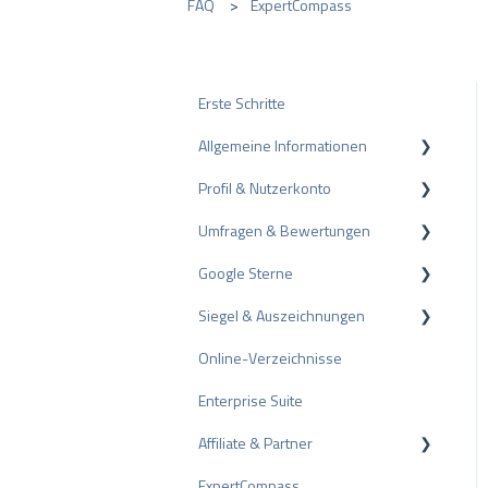
FAQ
ExpertCompass
Erste Schritte
Allgemeine Informationen
Profil & Nutzerkonto
Datenschutz
Umfragen & Bewertungen
Pakete und Preise
Profil-Einstellungen
Google Sterne
API
Nutzerkonto
Bewertungen
Siegel & Auszeichnungen
ProvenEmployer
Rechnungsstellung
Umfragen
Rich Snippet
Online-Verzeichnisse
Andere Bewertungsquellen
PRO Seal
Enterprise Suite
Bewertungen teilen
Bewertungssiegel
Affiliate & Partner
Negative Bewertungen
Auszeichnungen
ExpertCompass
Schlichtungsverfahren
Partnerprogramm