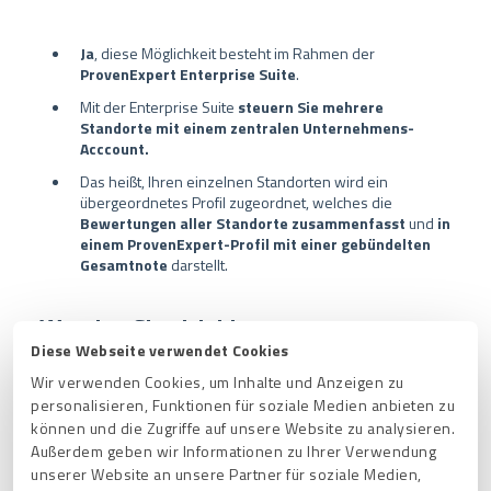
Ja
, diese Möglichkeit besteht im Rahmen der
ProvenExpert Enterprise Suite
.
Mit der Enterprise Suite
steuern Sie mehrere
Standorte mit einem zentralen Unternehmens-
Acccount.
Das heißt, Ihren einzelnen Standorten wird ein
übergeordnetes Profil zugeordnet, welches die
Bewertungen aller Standorte zusammenfasst
und
in
einem ProvenExpert-Profil mit einer gebündelten
Gesamtnote
darstellt.
Wenden Sie sich hierzu
Diese Webseite verwendet Cookies
gern an
Ihre
Wir verwenden Cookies, um Inhalte und Anzeigen zu
Ansprechpartnerin:
personalisieren, Funktionen für soziale Medien anbieten zu
können und die Zugriffe auf unsere Website zu analysieren.
Außerdem geben wir Informationen zu Ihrer Verwendung
Beatrice Hammerl
unserer Website an unsere Partner für soziale Medien,