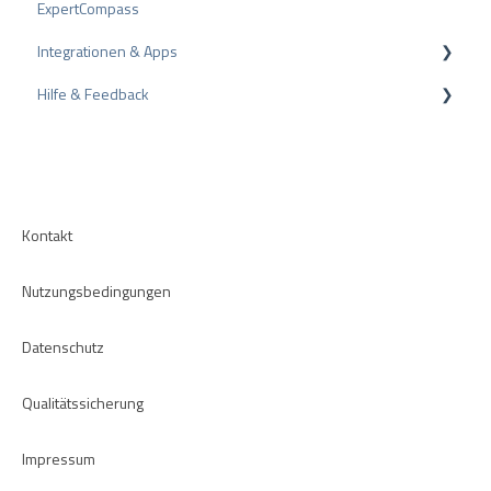
ExpertCompass
Schlichtungsverfahren
Partnerprogramm
Integrationen & Apps
Tipps zu Bewertungen
Empfehlung
Hilfe & Feedback
Interne Umfragen
CMS-Plugins
Bewertungsrichtlinien
CRM-Plugins
Fehlerbehebung
Apps
Kontakt
Nutzungsbedingungen
Datenschutz
Qualitätssicherung
Impressum