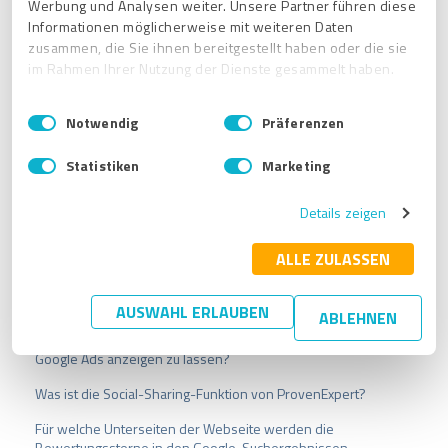
Werbung und Analysen weiter. Unsere Partner führen diese
Online Reputation Consultant
Informationen möglicherweise mit weiteren Daten
zusammen, die Sie ihnen bereitgestellt haben oder die sie
E-Mail:
bhammerl@provenexpert.com
im Rahmen Ihrer Nutzung der Dienste gesammelt haben.
Telefon:
+49 30 311 931 32
E
Impressum
|
Datenschutzbestimmungen
Notwendig
Präferenzen
i
n
Statistiken
Marketing
w
i
Details zeigen
l
l
i
ALLE ZULASSEN
Verwandte Artikel
g
u
Was ist die Enterprise Suite von ProvenExpert?
AUSWAHL ERLAUBEN
ABLEHNEN
n
Gibt es auch die Möglichkeit, die Bewertungssterne in den
g
Google Ads anzeigen zu lassen?
s
a
Was ist die Social-Sharing-Funktion von ProvenExpert?
u
s
Für welche Unterseiten der Webseite werden die
w
Bewertungssterne in den Google-Suchergebnissen