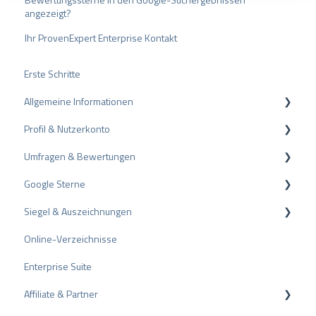
angezeigt?
a
h
Ihr ProvenExpert Enterprise Kontakt
l
Erste Schritte
Allgemeine Informationen
Profil & Nutzerkonto
Datenschutz
Umfragen & Bewertungen
Pakete und Preise
Profil-Einstellungen
Google Sterne
API
Nutzerkonto
Bewertungen
Siegel & Auszeichnungen
ProvenEmployer
Rechnungsstellung
Umfragen
Rich Snippet
Online-Verzeichnisse
Andere Bewertungsquellen
PRO Seal
Enterprise Suite
Bewertungen teilen
Bewertungssiegel
Affiliate & Partner
Negative Bewertungen
Auszeichnungen