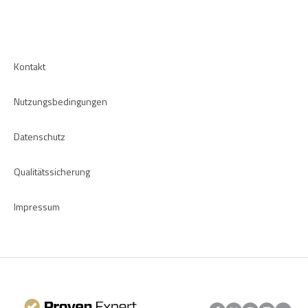
Bewertungsrichtlinien
CRM-Plugins
Fehlerbehebung
Apps
Kontakt
Nutzungsbedingungen
Datenschutz
Qualitätssicherung
Impressum