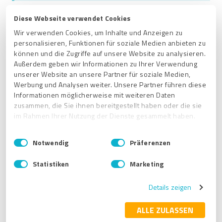
Diese Webseite verwendet Cookies
Wenden Sie
Wir verwenden Cookies, um Inhalte und Anzeigen zu
sich gern direkt
personalisieren, Funktionen für soziale Medien anbieten zu
an Ihre
können und die Zugriffe auf unsere Website zu analysieren.
Außerdem geben wir Informationen zu Ihrer Verwendung
Ansprechpartne
unserer Website an unsere Partner für soziale Medien,
Werbung und Analysen weiter. Unsere Partner führen diese
rin:
Informationen möglicherweise mit weiteren Daten
zusammen, die Sie ihnen bereitgestellt haben oder die sie
Beatrice Hammerl
im Rahmen Ihrer Nutzung der Dienste gesammelt haben.
E
Impressum
|
Datenschutzbestimmungen
Online Reputation
Notwendig
Präferenzen
Consultant
i
n
Statistiken
Marketing
E-Mail:
w
bhammerl@provenexper
i
t.com
Details zeigen
l
l
Telefon:
+49 30 311
i
ALLE ZULASSEN
931 32
g