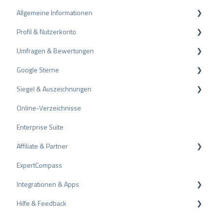
Allgemeine Informationen
Profil & Nutzerkonto
Datenschutz
Umfragen & Bewertungen
Pakete und Preise
Profil-Einstellungen
Google Sterne
API
Nutzerkonto
Bewertungen
Siegel & Auszeichnungen
ProvenEmployer
Rechnungsstellung
Umfragen
Rich Snippet
Online-Verzeichnisse
Andere Bewertungsquellen
PRO Seal
Enterprise Suite
Bewertungen teilen
Bewertungssiegel
Affiliate & Partner
Negative Bewertungen
Auszeichnungen
ExpertCompass
Schlichtungsverfahren
Partnerprogramm
Integrationen & Apps
Tipps zu Bewertungen
Empfehlung
Hilfe & Feedback
Interne Umfragen
CMS-Plugins