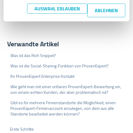
u
AUSWAHL ERLAUBEN
ABLEHNEN
n
g
s
a
u
Verwandte Artikel
s
w
a
Was ist das Rich Snippet?
h
Was ist die Social-Sharing-Funktion von ProvenExpert?
l
Ihr ProvenExpert Enterprise Kontakt
Wie geht man mit einer unfairen ProvenExpert-Bewertung um,
von einem echten Kunden, der aber problematisch ist?
Gibt es für mehrere Firmenstandorte die Möglichkeit, einen
ProvenExpert-Firmenaccount anzulegen, von dem aus alle
Standorte bearbeitet werden können?
Erste Schritte