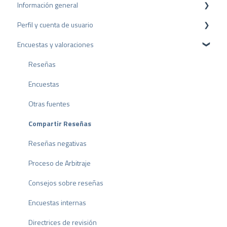
Información general
Perfil y cuenta de usuario
Protección de datos
Encuestas y valoraciones
Paquetes y precios
Configuración del perfil
API
Cuenta de usuario
Reseñas
Facturación
Encuestas
Otras fuentes
Compartir Reseñas
Reseñas negativas
Proceso de Arbitraje
Consejos sobre reseñas
Encuestas internas
Directrices de revisión