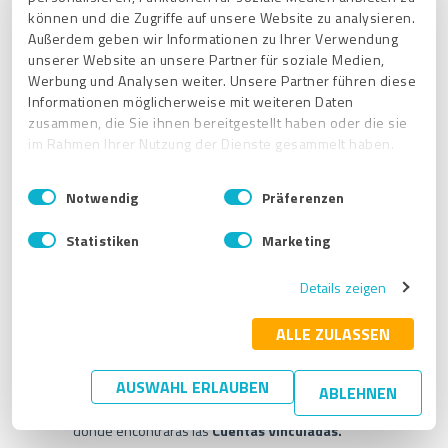
,
haciendo clic en "CAMBIAR" (SWITCH).
conectadas
können und die Zugriffe auf unsere Website zu analysieren.
Außerdem geben wir Informationen zu Ihrer Verwendung
unserer Website an unsere Partner für soziale Medien,
Werbung und Analysen weiter. Unsere Partner führen diese
Informationen möglicherweise mit weiteren Daten
zusammen, die Sie ihnen bereitgestellt haben oder die sie
im Rahmen Ihrer Nutzung der Dienste gesammelt haben.
E
Impressum
|
Datenschutzbestimmungen
Notwendig
Präferenzen
i
n
Statistiken
Marketing
w
i
Details zeigen
l
l
i
ALLE ZULASSEN
2. Usar la página de Integraciones para vincula las redes
sociales
g
u
AUSWAHL ERLAUBEN
ABLEHNEN
Como alternativa, puedes ir a la sección
n
"Integraciones"
en la barra lateral de navegación,
g
donde encontrarás las
Cuentas Vinculadas.
s