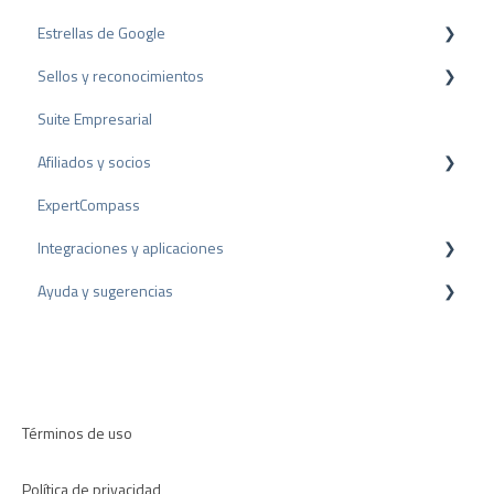
Estrellas de Google
Sellos y reconocimientos
Rich Snippet
Suite Empresarial
Sello PRO
Afiliados y socios
Sello de valoración
ExpertCompass
Premios
Programa de partners
Integraciones y aplicaciones
Recomendación
Ayuda y sugerencias
Plugins para CMS
Plugins para CRM
Resolución de problemas
Aplicaciones
Términos de uso
Política de privacidad