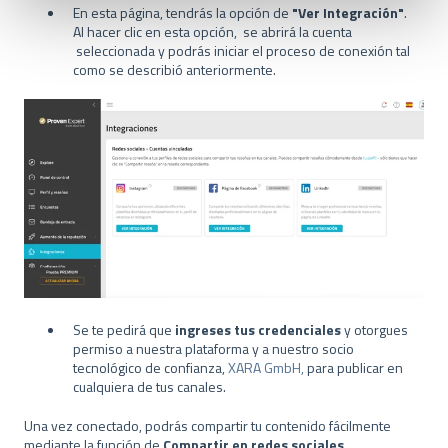
a
En esta página, tendrás la opción de
"Ver Integración"
.
u
Al hacer clic en esta opción, se abrirá la cuenta
seleccionada y podrás iniciar el proceso de conexión tal
s
como se describió anteriormente.
w
a
h
l
Se te pedirá que
ingreses tus credenciales
y otorgues
permiso a nuestra plataforma y a nuestro socio
tecnológico de confianza,
XARA GmbH,
para publicar en
cualquiera de tus canales.
Una vez conectado, podrás compartir tu contenido fácilmente
mediante la función de
Compartir en redes sociales
.