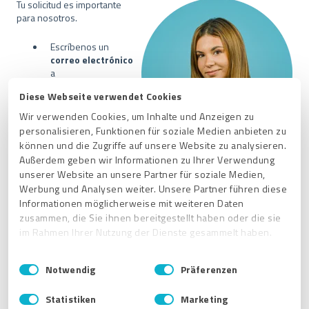
Tu solicitud es importante
para nosotros.
Escríbenos un
correo electrónico
a
support@provenex
Diese Webseite verwendet Cookies
pert.com
Wir verwenden Cookies, um Inhalte und Anzeigen zu
o utiliza nuestro
personalisieren, Funktionen für soziale Medien anbieten zu
formulario de
können und die Zugriffe auf unsere Website zu analysieren.
contacto.
Außerdem geben wir Informationen zu Ihrer Verwendung
unserer Website an unsere Partner für soziale Medien,
Werbung und Analysen weiter. Unsere Partner führen diese
Informationen möglicherweise mit weiteren Daten
zusammen, die Sie ihnen bereitgestellt haben oder die sie
Artículos relacionados
im Rahmen Ihrer Nutzung der Dienste gesammelt haben.
¿Qué puedo hacer con el plan PREMIUM de ProvenExpert?
E
Impressum
|
Datenschutzbestimmungen
¿Para quién es?
Notwendig
Präferenzen
i
¿Dónde puedo encontrar mi número de cliente?
n
Statistiken
Marketing
w