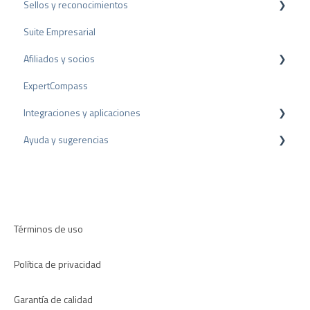
Sellos y reconocimientos
Facturación
Encuestas
Rich Snippet
Suite Empresarial
Otras fuentes
Sello PRO
Afiliados y socios
Compartir Reseñas
Sello de valoración
ExpertCompass
Reseñas negativas
Premios
Programa de partners
Integraciones y aplicaciones
Proceso de Arbitraje
Recomendación
Ayuda y sugerencias
Consejos sobre reseñas
Plugins para CMS
Encuestas internas
Plugins para CRM
Resolución de problemas
Directrices de revisión
Aplicaciones
Términos de uso
Política de privacidad
Garantía de calidad