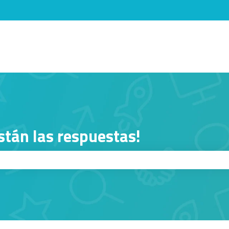
menú de
stán las respuestas!
squeda está vacío.