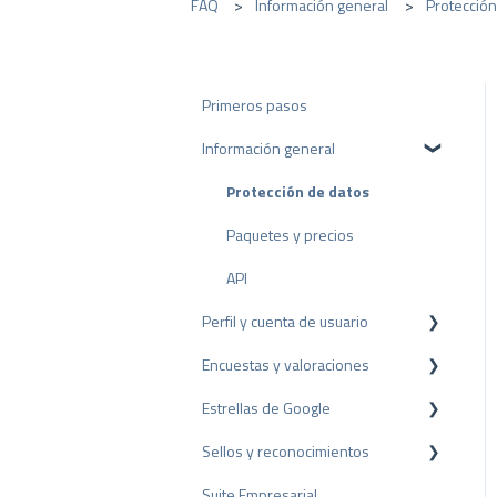
FAQ
Información general
Protección
Primeros pasos
Información general
Protección de datos
Paquetes y precios
API
Perfil y cuenta de usuario
Encuestas y valoraciones
Configuración del perfil
Estrellas de Google
Cuenta de usuario
Reseñas
Sellos y reconocimientos
Facturación
Encuestas
Rich Snippet
Suite Empresarial
Otras fuentes
Sello PRO