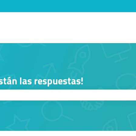
menú de
stán las respuestas!
squeda está vacío.