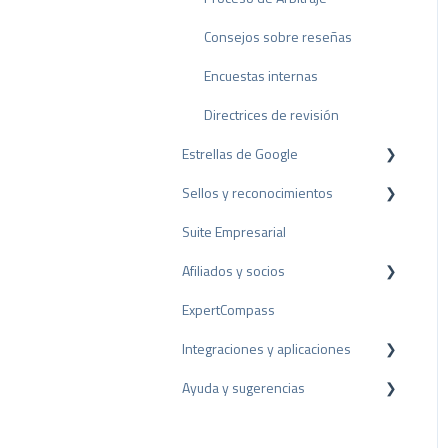
Consejos sobre reseñas
Encuestas internas
Directrices de revisión
Estrellas de Google
Sellos y reconocimientos
Rich Snippet
Suite Empresarial
Sello PRO
Afiliados y socios
Sello de valoración
ExpertCompass
Premios
Programa de partners
Integraciones y aplicaciones
Recomendación
Ayuda y sugerencias
Plugins para CMS
Plugins para CRM
Resolución de problemas