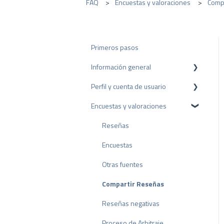
FAQ
Encuestas y valoraciones
Comp
Primeros pasos
Información general
Perfil y cuenta de usuario
Protección de datos
Encuestas y valoraciones
Paquetes y precios
Configuración del perfil
API
Cuenta de usuario
Reseñas
Facturación
Encuestas
Otras fuentes
Compartir Reseñas
Reseñas negativas
Proceso de Arbitraje