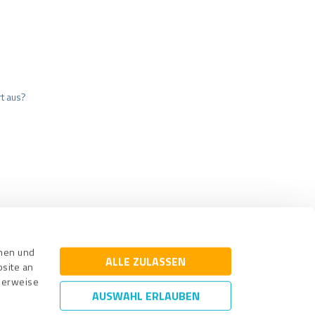
t aus?
cherung
Impressum
nnen und
ALLE ZULASSEN
bsite an
cherweise
AUSWAHL ERLAUBEN