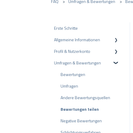
FAQ
Umfragen & Bewertungen
Bew
Erste Schritte
Allgemeine Informationen
Profil & Nutzerkonto
Datenschutz
Umfragen & Bewertungen
Pakete und Preise
Profil-Einstellungen
API
Nutzerkonto
Bewertungen
ProvenEmployer
Rechnungsstellung
Umfragen
Andere Bewertungsquellen
Bewertungen teilen
Negative Bewertungen
Schlichtungsverfahren