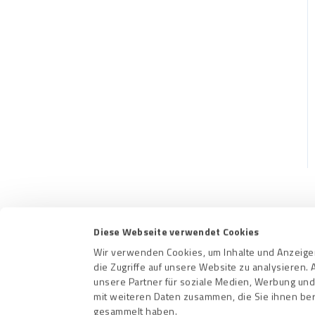
CRM-Plugins
Fehlerbehebung
Apps
Diese Webseite verwendet Cookies
Kontakt
Nutzungs
Wir verwenden Cookies, um Inhalte und Anzeigen
die Zugriffe auf unsere Website zu analysieren
unsere Partner für soziale Medien, Werbung und
mit weiteren Daten zusammen, die Sie ihnen ber
gesammelt haben.