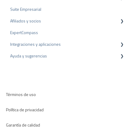
Suite Empresarial
Sello PRO
Afiliados y socios
Sello de valoración
ExpertCompass
Premios
Programa de partners
Integraciones y aplicaciones
Recomendación
Ayuda y sugerencias
Plugins para CMS
Plugins para CRM
Resolución de problemas
Aplicaciones
Términos de uso
Política de privacidad
Garantía de calidad