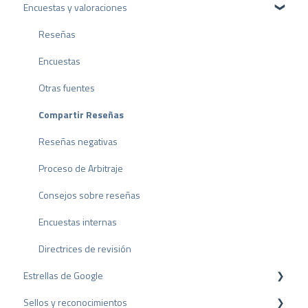
Encuestas y valoraciones
Paquetes y precios
Configuración del perfil
API
Cuenta de usuario
Reseñas
Facturación
Encuestas
Otras fuentes
Compartir Reseñas
Reseñas negativas
Proceso de Arbitraje
Consejos sobre reseñas
Encuestas internas
Directrices de revisión
Estrellas de Google
Sellos y reconocimientos
Rich Snippet