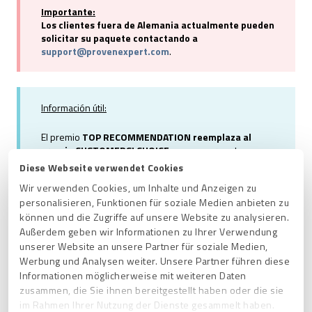
Importante:
Los clientes fuera de Alemania actualmente pueden
solicitar su paquete contactando a
support@provenexpert.co
m
.
Información útil:
El premio
TOP RECOMMENDATION
reemplaza al
premio
CUSTOMERS' CHOICE
, ya que para este se
necesitan
50 valoraciones
en lugar de 25, combinadas
Diese Webseite verwendet Cookies
con los mismos criterios restantes.
Wir verwenden Cookies, um Inhalte und Anzeigen zu
personalisieren, Funktionen für soziale Medien anbieten zu
können und die Zugriffe auf unsere Website zu analysieren.
Außerdem geben wir Informationen zu Ihrer Verwendung
Contenido del paquete promocional:
unserer Website an unsere Partner für soziale Medien,
Werbung und Analysen weiter. Unsere Partner führen diese
Informationen möglicherweise mit weiteren Daten
una pegatina de
TOP SERVICE PROVIDER
,
TOP
zusammen, die Sie ihnen bereitgestellt haben oder die sie
RECOMMENDATION
o
CUSTOMERS' CHOICE
.
im Rahmen Ihrer Nutzung der Dienste gesammelt haben.