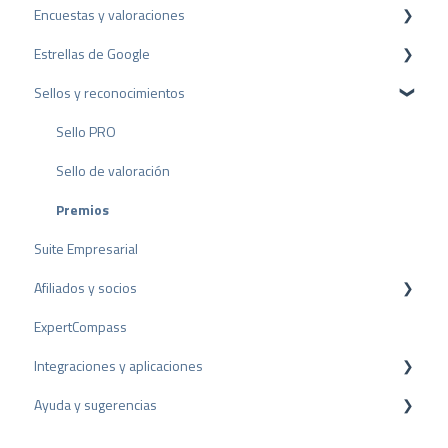
Encuestas y valoraciones
Paquetes y precios
Configuración del perfil
Estrellas de Google
API
Cuenta de usuario
Reseñas
Sellos y reconocimientos
Facturación
Encuestas
Rich Snippet
Otras fuentes
Sello PRO
Compartir Reseñas
Sello de valoración
Reseñas negativas
Premios
Suite Empresarial
Proceso de Arbitraje
Afiliados y socios
Consejos sobre reseñas
ExpertCompass
Encuestas internas
Programa de partners
Integraciones y aplicaciones
Directrices de revisión
Recomendación
Ayuda y sugerencias
Plugins para CMS
Plugins para CRM
Resolución de problemas