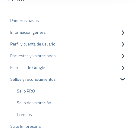
w
a
h
Primeros pasos
l
Información general
Perfil y cuenta de usuario
Protección de datos
Encuestas y valoraciones
Paquetes y precios
Configuración del perfil
Estrellas de Google
API
Cuenta de usuario
Reseñas
Sellos y reconocimientos
Facturación
Encuestas
Rich Snippet
Otras fuentes
Sello PRO
Compartir Reseñas
Sello de valoración
Reseñas negativas
Premios
Suite Empresarial
Proceso de Arbitraje