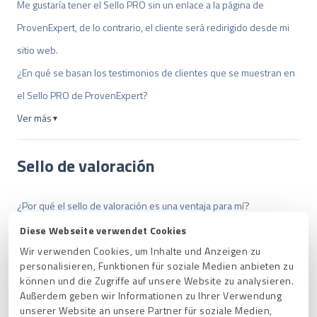
Me gustaría tener el Sello PRO sin un enlace a la página de
ProvenExpert, de lo contrario, el cliente será redirigido desde mi
sitio web.
¿En qué se basan los testimonios de clientes que se muestran en
el Sello PRO de ProvenExpert?
Ver más
▼
Sello de valoración
¿Por qué el sello de valoración es una ventaja para mí?
¿Por qué faltan las estrellas, la valoración general, la tasa de
Diese Webseite verwendet Cookies
recomendación y los premios en mi sello?
Wir verwenden Cookies, um Inhalte und Anzeigen zu
personalisieren, Funktionen für soziale Medien anbieten zu
¿Cómo puedo integrar un sello de valoración?
können und die Zugriffe auf unsere Website zu analysieren.
Außerdem geben wir Informationen zu Ihrer Verwendung
¿Puedo incluir mi sello en mi firma de correo electrónico,
unserer Website an unsere Partner für soziale Medien,