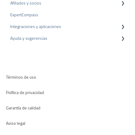
Afiliados y socios
Consejos sobre reseñas
ExpertCompass
Encuestas internas
Programa de partners
Integraciones y aplicaciones
Directrices de revisión
Recomendación
Ayuda y sugerencias
Plugins para CMS
Plugins para CRM
Resolución de problemas
Aplicaciones
Términos de uso
Política de privacidad
Garantía de calidad
Aviso legal