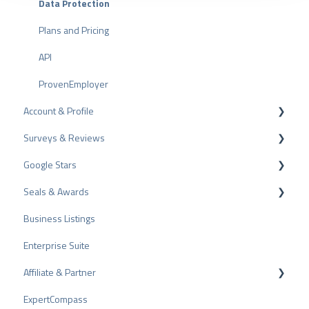
Data Protection
a
h
Plans and Pricing
l
API
ProvenEmployer
Account & Profile
Surveys & Reviews
Profile Page Settings
Google Stars
User Account
Reviews
Seals & Awards
Billing
Surveys
Rich Snippet
Business Listings
Other Rating Sources
PRO Seal
Enterprise Suite
Share Reviews
Rating Seals
Affiliate & Partner
Bad Reviews
Awards
ExpertCompass
Arbitration Procedure
Partner Program