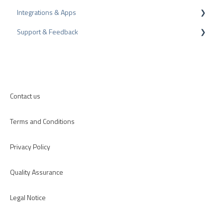
Integrations & Apps
Review Tips
Recommendation
Support & Feedback
Internal Surveys
CMS-Plugins
Review Guidelines
CRM-Plugins
Troubleshooting
Apps
Contact us
Terms and Conditions
Privacy Policy
Quality Assurance
Legal Notice