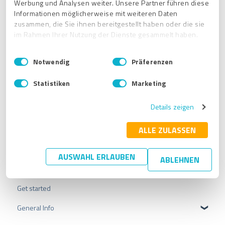
Werbung und Analysen weiter. Unsere Partner führen diese
Informationen möglicherweise mit weiteren Daten
zusammen, die Sie ihnen bereitgestellt haben oder die sie
im Rahmen Ihrer Nutzung der Dienste gesammelt haben.
E
Impressum
|
Datenschutzbestimmungen
Notwendig
Präferenzen
i
Related articles
n
Statistiken
Marketing
w
What can I do with the ProvenExpert FREE plan? Who is it for?
i
Details zeigen
l
What happens to my data on ProvenExpert?
l
What can I do with the ProvenExpert BASIC plan? Who is it for?
i
ALLE ZULASSEN
g
What are ProvenEmployer Profiles?
u
AUSWAHL ERLAUBEN
ABLEHNEN
n
Can I change the plan?
g
s
Get started
a
u
General Info
s
w