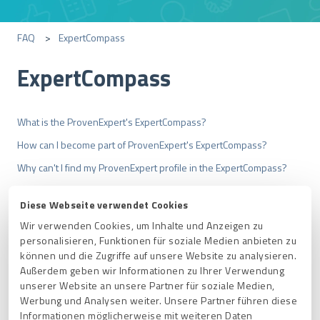
FAQ
ExpertCompass
ExpertCompass
What is the ProvenExpert's ExpertCompass?
How can I become part of ProvenExpert's ExpertCompass?
Why can't I find my ProvenExpert profile in the ExpertCompass?
How can I, as a consumer, create an expert request on
Diese Webseite verwendet Cookies
ExpertCompass?
Wir verwenden Cookies, um Inhalte und Anzeigen zu
How quickly do I need to respond to a new ExpertCompass
personalisieren, Funktionen für soziale Medien anbieten zu
können und die Zugriffe auf unsere Website zu analysieren.
customer request?
Außerdem geben wir Informationen zu Ihrer Verwendung
See more
▼
unserer Website an unsere Partner für soziale Medien,
Werbung und Analysen weiter. Unsere Partner führen diese
Informationen möglicherweise mit weiteren Daten