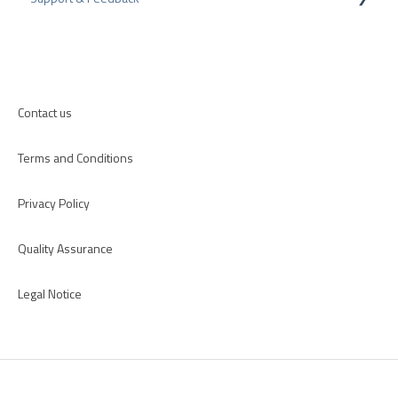
h
l
Review Guidelines
CRM-Plugins
Troubleshooting
Apps
Contact us
Terms and Conditions
Privacy Policy
Quality Assurance
Legal Notice