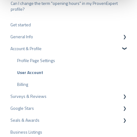
Can I change the term "opening hours" in my ProvenExpert
u
profile?
s
w
a
Get started
h
l
General Info
Account & Profile
Data Protection
Plans and Pricing
Profile Page Settings
API
User Account
ProvenEmployer
Billing
Surveys & Reviews
Google Stars
Reviews
Seals & Awards
Surveys
Rich Snippet
Business Listings
Other Rating Sources
PRO Seal