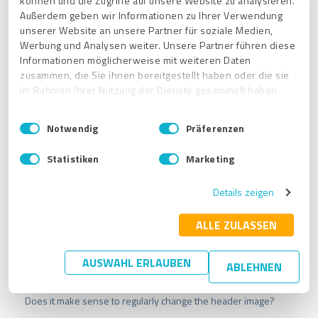
können und die Zugriffe auf unsere Website zu analysieren.
Außerdem geben wir Informationen zu Ihrer Verwendung
unserer Website an unsere Partner für soziale Medien,
Werbung und Analysen weiter. Unsere Partner führen diese
Informationen möglicherweise mit weiteren Daten
zusammen, die Sie ihnen bereitgestellt haben oder die sie
im Rahmen Ihrer Nutzung der Dienste gesammelt haben.
E
Impressum
|
Datenschutzbestimmungen
Notwendig
Präferenzen
i
n
Statistiken
Marketing
w
i
Related articles
Details zeigen
l
l
How do I get a new password if I have forgotten it?
i
ALLE ZULASSEN
How do I change the e-mail address for my ProvenExpert
g
account?
u
AUSWAHL ERLAUBEN
ABLEHNEN
n
How do I change the language of my profile?
g
s
Does it make sense to regularly change the header image?
a