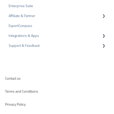
Enterprise Suite
Share Reviews
Rating Seals
Affiliate & Partner
Bad Reviews
Awards
ExpertCompass
Arbitration Procedure
Partner Program
Integrations & Apps
Review Tips
Recommendation
Support & Feedback
Internal Surveys
CMS-Plugins
Review Guidelines
CRM-Plugins
Troubleshooting
Apps
Contact us
Terms and Conditions
Privacy Policy