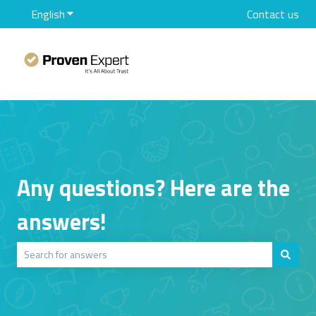
English
Show submenu for translations
Contact us
Any questions? Here are the
answers!
There are no suggestions because the search field is empty.