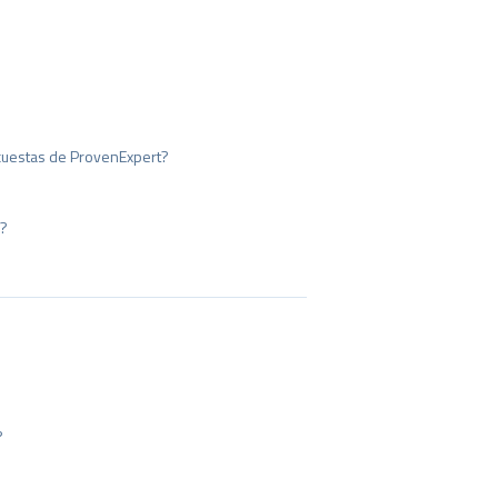
ncuestas de ProvenExpert?
z?
?