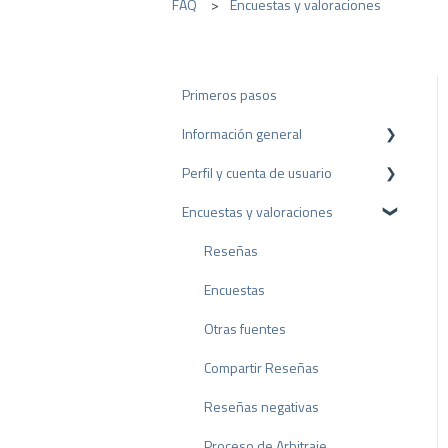
FAQ
Encuestas y valoraciones
Primeros pasos
Información general
Perfil y cuenta de usuario
Protección de datos
Encuestas y valoraciones
Paquetes y precios
Configuración del perfil
API
Cuenta de usuario
Reseñas
Facturación
Encuestas
Otras fuentes
Compartir Reseñas
Reseñas negativas
Proceso de Arbitraje