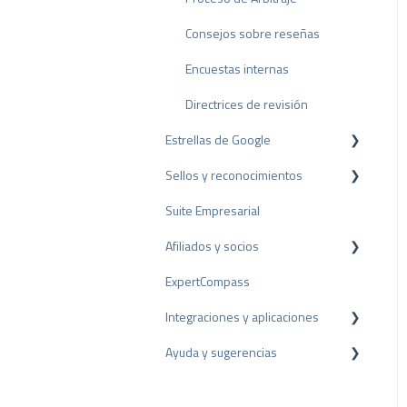
Consejos sobre reseñas
Encuestas internas
Directrices de revisión
Estrellas de Google
Sellos y reconocimientos
Rich Snippet
Suite Empresarial
Sello PRO
Afiliados y socios
Sello de valoración
ExpertCompass
Premios
Programa de partners
Integraciones y aplicaciones
Recomendación
Ayuda y sugerencias
Plugins para CMS
Plugins para CRM
Resolución de problemas