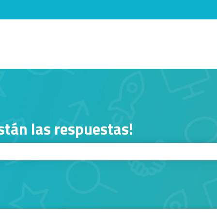
menú de
stán las respuestas!
squeda está vacío.