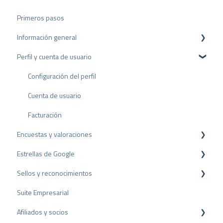
a
h
Primeros pasos
l
Información general
Perfil y cuenta de usuario
Protección de datos
Paquetes y precios
Configuración del perfil
API
Cuenta de usuario
Facturación
Encuestas y valoraciones
Estrellas de Google
Reseñas
Sellos y reconocimientos
Encuestas
Rich Snippet
Suite Empresarial
Otras fuentes
Sello PRO
Afiliados y socios
Compartir Reseñas
Sello de valoración