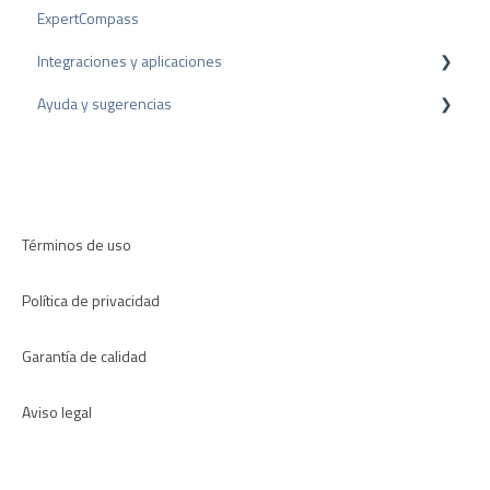
ExpertCompass
Reseñas negativas
Premios
Programa de partners
Integraciones y aplicaciones
Proceso de Arbitraje
Recomendación
Ayuda y sugerencias
Consejos sobre reseñas
Plugins para CMS
Encuestas internas
Plugins para CRM
Resolución de problemas
Directrices de revisión
Aplicaciones
Términos de uso
Política de privacidad
Garantía de calidad
Aviso legal