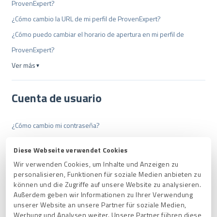
ProvenExpert?
¿Cómo cambio la URL de mi perfil de ProvenExpert?
¿Cómo puedo cambiar el horario de apertura en mi perfil de
ProvenExpert?
Ver más
▼
Cuenta de usuario
¿Cómo cambio mi contraseña?
¿Cómo cambio la dirección de correo electrónico de mi cuenta de
Diese Webseite verwendet Cookies
ProvenExpert?
Wir verwenden Cookies, um Inhalte und Anzeigen zu
¿Cómo elimino mi cuenta de usuario de ProvenExpert?
personalisieren, Funktionen für soziale Medien anbieten zu
können und die Zugriffe auf unsere Website zu analysieren.
¿Se puede crear un segundo acceso a la cuenta de ProvenExpert
Außerdem geben wir Informationen zu Ihrer Verwendung
para otra persona?
unserer Website an unsere Partner für soziale Medien,
Werbung und Analysen weiter. Unsere Partner führen diese