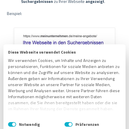
Suchergebnissen
zu Ihrer Webseite
angezeigt
.
Beispiel:
Diese Webseite verwendet Cookies
Wir verwenden Cookies, um Inhalte und Anzeigen zu
personalisieren, Funktionen für soziale Medien anbieten zu
können und die Zugriffe auf unsere Website zu analysieren.
Außerdem geben wir Informationen zu Ihrer Verwendung
unserer Website an unsere Partner für soziale Medien,
Werbung und Analysen weiter. Unsere Partner führen diese
Informationen möglicherweise mit weiteren Daten
Verwandte Artikel
zusammen, die Sie ihnen bereitgestellt haben oder die sie
im Rahmen Ihrer Nutzung der Dienste gesammelt haben.
Sind die Google Sterne andere Sterne als die ProvenExpert-
Sterne?
E
Impressum
|
Datenschutzbestimmungen
Notwendig
Präferenzen
i