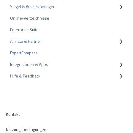
Siegel & Auszeichnungen
Andere Bewertungsquellen
Online-Verzeichnisse
Bewertungen teilen
PRO Seal
Enterprise Suite
Negative Bewertungen
Bewertungssiegel
Affiliate & Partner
Schlichtungsverfahren
Auszeichnungen
ExpertCompass
Tipps zu Bewertungen
Partnerprogramm
Integrationen & Apps
Interne Umfragen
Empfehlung
Hilfe & Feedback
Bewertungsrichtlinien
CMS-Plugins
CRM-Plugins
Fehlerbehebung
Apps
Kontakt
Nutzungsbedingungen