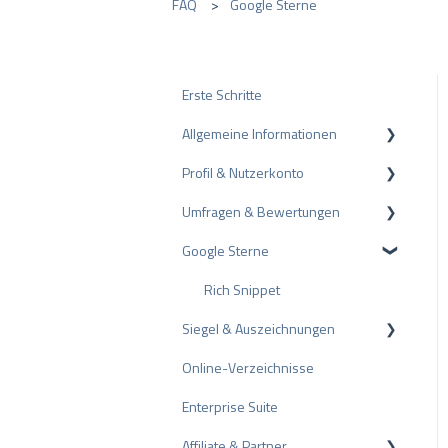
FAQ
Google Sterne
Erste Schritte
Allgemeine Informationen
Profil & Nutzerkonto
Datenschutz
Umfragen & Bewertungen
Pakete und Preise
Profil-Einstellungen
Google Sterne
API
Nutzerkonto
Bewertungen
ProvenEmployer
Rechnungsstellung
Umfragen
Rich Snippet
Siegel & Auszeichnungen
Andere Bewertungsquellen
Online-Verzeichnisse
Bewertungen teilen
PRO Seal
Enterprise Suite
Negative Bewertungen
Bewertungssiegel
Affiliate & Partner
Schlichtungsverfahren
Auszeichnungen