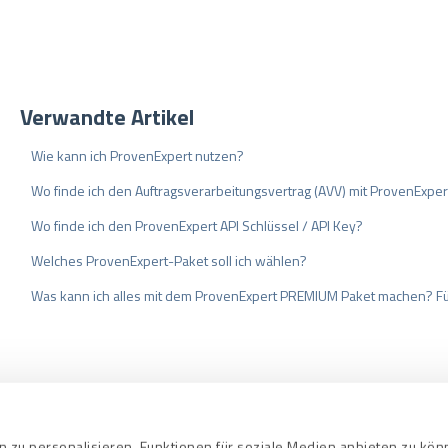
Verwandte Artikel
Wie kann ich ProvenExpert nutzen?
Wo finde ich den Auftragsverarbeitungsvertrag (AVV) mit ProvenExper
Wo finde ich den ProvenExpert API Schlüssel / API Key?
Welches ProvenExpert-Paket soll ich wählen?
Was kann ich alles mit dem ProvenExpert PREMIUM Paket machen? Fü
bedingungen
Datenschutz
Qualitätssi
 zu personalisieren, Funktionen für soziale Medien anbieten zu kö