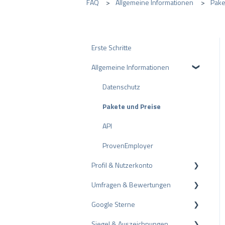
FAQ
Allgemeine Informationen
Pake
Erste Schritte
Allgemeine Informationen
Datenschutz
Pakete und Preise
API
ProvenEmployer
Profil & Nutzerkonto
Umfragen & Bewertungen
Profil-Einstellungen
Google Sterne
Nutzerkonto
Bewertungen
Siegel & Auszeichnungen
Rechnungsstellung
Umfragen
Rich Snippet