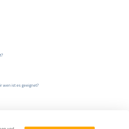
t?
r wen ist es geeignet?
cherung
Impressum
nnen und