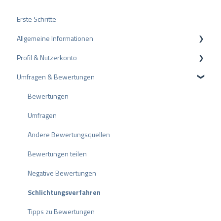
Erste Schritte
Allgemeine Informationen
Profil & Nutzerkonto
Datenschutz
Umfragen & Bewertungen
Pakete und Preise
Profil-Einstellungen
API
Nutzerkonto
Bewertungen
ProvenEmployer
Rechnungsstellung
Umfragen
Andere Bewertungsquellen
Bewertungen teilen
Negative Bewertungen
Schlichtungsverfahren
Tipps zu Bewertungen