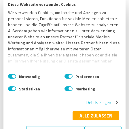
und bitten Sie um eine Überarbeitung (Klick auf:
Diese Webseite verwendet Cookies
Bewerter um Überarbeitung bitten
)
Wir verwenden Cookies, um Inhalte und Anzeigen zu
personalisieren, Funktionen für soziale Medien anbieten zu
können und die Zugriffe auf unsere Website zu analysieren.
Außerdem geben wir Informationen zu Ihrer Verwendung
unserer Website an unsere Partner für soziale Medien,
Werbung und Analysen weiter. Unsere Partner führen diese
Informationen möglicherweise mit weiteren Daten
zusammen, die Sie ihnen bereitgestellt haben oder die sie
im Rahmen Ihrer Nutzung der Dienste gesammelt haben.
E
Impressum
|
Datenschutzbestimmungen
Meldung von Bewertungen durch Dritte:
Notwendig
Präferenzen
i
n
Ist über das öffentliche Profil ebenfalls möglich:
Statistiken
Marketing
w
i
Details zeigen
l
l
i
ALLE ZULASSEN
g
u