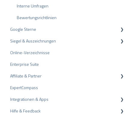
Interne Umfragen
Bewertungsrichtlinien
Google Sterne
Siegel & Auszeichnungen
Rich Snippet
Online-Verzeichnisse
PRO Seal
Enterprise Suite
Bewertungssiegel
Affiliate & Partner
Auszeichnungen
ExpertCompass
Partnerprogramm
Integrationen & Apps
Empfehlung
Hilfe & Feedback
CMS-Plugins
CRM-Plugins
Fehlerbehebung