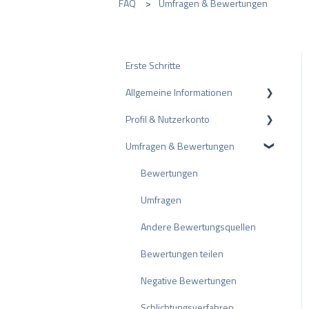
FAQ
Umfragen & Bewertungen
Erste Schritte
Allgemeine Informationen
Profil & Nutzerkonto
Datenschutz
Umfragen & Bewertungen
Pakete und Preise
Profil-Einstellungen
API
Nutzerkonto
Bewertungen
ProvenEmployer
Rechnungsstellung
Umfragen
Andere Bewertungsquellen
Bewertungen teilen
Negative Bewertungen
Schlichtungsverfahren