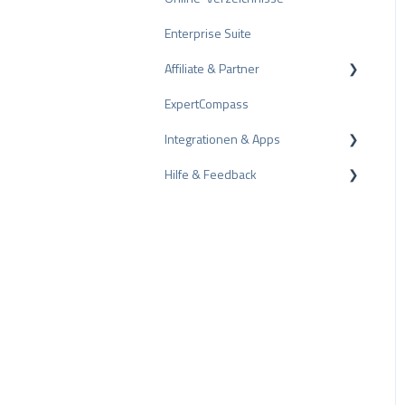
Enterprise Suite
Tipps zu Bewertungen
Affiliate & Partner
Interne Umfragen
ExpertCompass
Bewertungsrichtlinien
Partnerprogramm
Integrationen & Apps
Empfehlung
Hilfe & Feedback
CMS-Plugins
CRM-Plugins
Fehlerbehebung
Apps