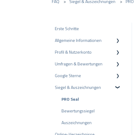
FAQ
Siegel & Auszeichnungen
PRO 
Erste Schritte
Allgemeine Informationen
Profil & Nutzerkonto
Datenschutz
Umfragen & Bewertungen
Pakete und Preise
Profil-Einstellungen
Google Sterne
API
Nutzerkonto
Bewertungen
Siegel & Auszeichnungen
ProvenEmployer
Rechnungsstellung
Umfragen
Rich Snippet
Andere Bewertungsquellen
PRO Seal
Bewertungen teilen
Bewertungssiegel
Negative Bewertungen
Auszeichnungen
Online-Verzeichnisse
Schlichtungsverfahren