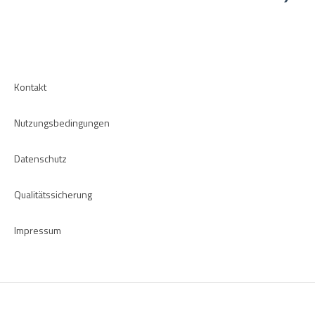
CRM-Plugins
Fehlerbehebung
Apps
Kontakt
Nutzungsbedingungen
Datenschutz
Qualitätssicherung
Impressum