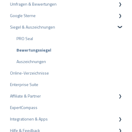
Umfragen & Bewertungen
Pakete und Preise
Profil-Einstellungen
l
Google Sterne
API
Nutzerkonto
Bewertungen
Siegel & Auszeichnungen
ProvenEmployer
Rechnungsstellung
Umfragen
Rich Snippet
Andere Bewertungsquellen
PRO Seal
Bewertungen teilen
Bewertungssiegel
Negative Bewertungen
Auszeichnungen
Online-Verzeichnisse
Schlichtungsverfahren
Enterprise Suite
Tipps zu Bewertungen
Affiliate & Partner
Interne Umfragen
ExpertCompass
Bewertungsrichtlinien
Partnerprogramm
Integrationen & Apps
Empfehlung
Hilfe & Feedback
CMS-Plugins