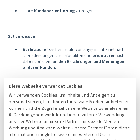
...Ihre
Kundenorientierung
zu zeigen
Gut zu wissen:
Verbraucher
suchen heute vorrangig im Internet nach
Dienstleistungen und Produkten und
orientieren sich
dabei vor allem
an den Erfahrungen und Meinungen
anderer Kunden
.
Für 49% haben
Online-Bewertungen
den gleichen
Diese Webseite verwendet Cookies
Stellenwert wie persönliche Empfehlungen
von
Freunden, für 77 % sind Kundenbewertungen
Wir verwenden Cookies, um Inhalte und Anzeigen zu
kaufentscheidend
(Brightlocal, 2022).
personalisieren, Funktionen für soziale Medien anbieten zu
können und die Zugriffe auf unsere Website zu analysieren.
Die Bewertungssiegel von ProvenExpert sind Ihre
Außerdem geben wir Informationen zu Ihrer Verwendung
Auszeichnung für Qualität und Top-Leistungen und
unserer Website an unsere Partner für soziale Medien,
schaffen
überall dort
Vertrauen
, wo Ihre
potentiellen
Werbung und Analysen weiter. Unsere Partner führen diese
Kunden
sind – ob online oder offline.
Informationen möglicherweise mit weiteren Daten