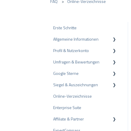
FAQ
Online-Verzeichnisse
Erste Schritte
Allgemeine Informationen
Profil & Nutzerkonto
Datenschutz
Umfragen & Bewertungen
Pakete und Preise
Profil-Einstellungen
Google Sterne
API
Nutzerkonto
Bewertungen
Siegel & Auszeichnungen
ProvenEmployer
Rechnungsstellung
Umfragen
Rich Snippet
Online-Verzeichnisse
Andere Bewertungsquellen
PRO Seal
Enterprise Suite
Bewertungen teilen
Bewertungssiegel
Affiliate & Partner
Negative Bewertungen
Auszeichnungen
ExpertCompass
Schlichtungsverfahren
Partnerprogramm