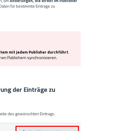
n, um
Änderungen, die direkt im Publisher
Daten für bestimmte Einträge zu
stem mit jedem Publisher durchführt
.
lnen Publishern synchronisieren.
rung der Einträge zu
Seite des gewünschten Eintrags.