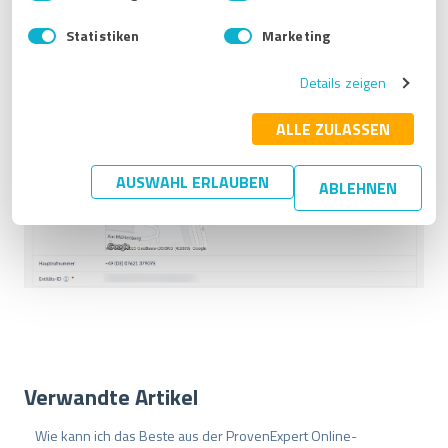
i
erscheint ein
Editierstift
zur Bearbeitung:
n
Statistiken
Marketing
w
i
Details zeigen
l
l
i
ALLE ZULASSEN
g
u
AUSWAHL ERLAUBEN
ABLEHNEN
n
g
s
a
u
s
w
a
h
l
Verwandte Artikel
Wie kann ich das Beste aus der ProvenExpert Online-