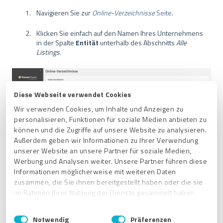
Navigieren Sie zur
Online-Verzeichnisse
Seite
.
Klicken Sie einfach auf den Namen Ihres Unternehmens
in der Spalte
Entität
unterhalb des Abschnitts
Alle
Listings.
Diese Webseite verwendet Cookies
Wir verwenden Cookies, um Inhalte und Anzeigen zu
personalisieren, Funktionen für soziale Medien anbieten zu
können und die Zugriffe auf unsere Website zu analysieren.
Außerdem geben wir Informationen zu Ihrer Verwendung
unserer Website an unsere Partner für soziale Medien,
Werbung und Analysen weiter. Unsere Partner führen diese
Informationen möglicherweise mit weiteren Daten
zusammen, die Sie ihnen bereitgestellt haben oder die sie
im Rahmen Ihrer Nutzung der Dienste gesammelt haben.
3. Anschließend sehen Sie die Seite
zur Bearbeitung Ihrer
E
Impressum
|
Datenschutzbestimmungen
Entitäten
. Wenn Sie mit der Maus über den Abschnitt fahren,
Notwendig
Präferenzen