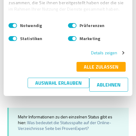
Weitere Infos dazu finden Sie hier:
Verbinden Sie Ihr
zusammen, die Sie ihnen bereitgestellt haben oder die sie
Facebook- und Google Unternehmensprofile-Konto.
im Rahmen Ihrer Nutzung der Dienste gesammelt haben.
E
Impressum
|
Datenschutzbestimmungen
Notwendig
Präferenzen
i
n
Statistiken
Marketing
w
i
Details zeigen
l
l
i
ALLE ZULASSEN
g
u
AUSWAHL ERLAUBEN
ABLEHNEN
n
g
s
a
u
Mehr Informationen zu den einzelnen Status gibt es
s
hier:
Was bedeutet die Statusspalte auf der Online-
w
Verzeichnisse Seite bei ProvenExpert?
a