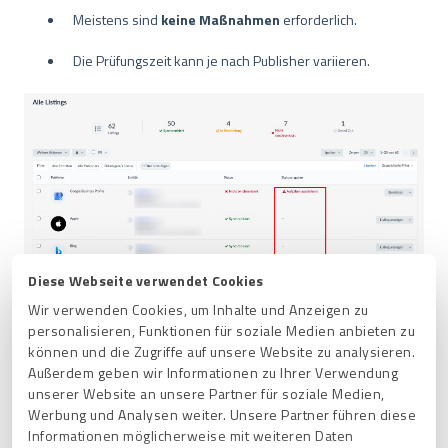
Meistens sind
keine Maßnahmen
erforderlich.
Die Prüfungszeit kann je nach Publisher variieren.
Diese Webseite verwendet Cookies
Wir verwenden Cookies, um Inhalte und Anzeigen zu
personalisieren, Funktionen für soziale Medien anbieten zu
können und die Zugriffe auf unsere Website zu analysieren.
Dieser Status wird manchmal auch neben einer
Außerdem geben wir Informationen zu Ihrer Verwendung
Schaltfläche
Einrichten
angezeigt.
unserer Website an unsere Partner für soziale Medien,
Dies bedeutet, dass Sie Ihr Konto
separat mit dem
Werbung und Analysen weiter. Unsere Partner führen diese
bestimmten Publisher verknüpfen
müssen.
Informationen möglicherweise mit weiteren Daten