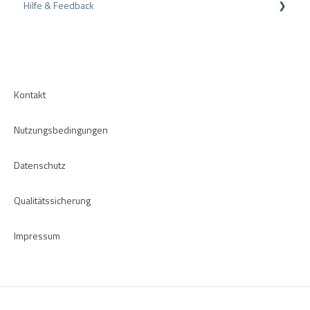
Hilfe & Feedback
Interne Umfragen
CMS-Plugins
Bewertungsrichtlinien
CRM-Plugins
Fehlerbehebung
Apps
Kontakt
Nutzungsbedingungen
Datenschutz
Qualitätssicherung
Impressum