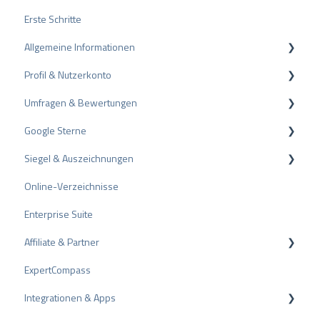
Erste Schritte
Allgemeine Informationen
Profil & Nutzerkonto
Datenschutz
Umfragen & Bewertungen
Pakete und Preise
Profil-Einstellungen
Google Sterne
API
Nutzerkonto
Bewertungen
Siegel & Auszeichnungen
ProvenEmployer
Rechnungsstellung
Umfragen
Rich Snippet
Online-Verzeichnisse
Andere Bewertungsquellen
PRO Seal
Enterprise Suite
Bewertungen teilen
Bewertungssiegel
Affiliate & Partner
Negative Bewertungen
Auszeichnungen
ExpertCompass
Schlichtungsverfahren
Partnerprogramm
Integrationen & Apps
Tipps zu Bewertungen
Empfehlung