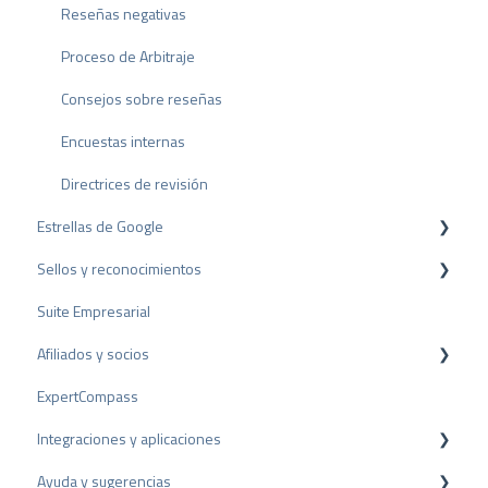
Reseñas negativas
Proceso de Arbitraje
Consejos sobre reseñas
Encuestas internas
Directrices de revisión
Estrellas de Google
Sellos y reconocimientos
Rich Snippet
Suite Empresarial
Sello PRO
Afiliados y socios
Sello de valoración
ExpertCompass
Premios
Programa de partners
Integraciones y aplicaciones
Recomendación
Ayuda y sugerencias
Plugins para CMS