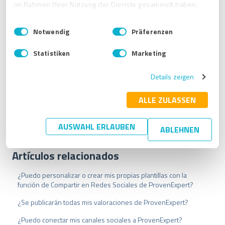
im Rahmen Ihrer Nutzung der Dienste gesammelt haben.
E
Impressum
|
Datenschutzbestimmungen
Notwendig
Präferenzen
i
n
Statistiken
Marketing
w
i
Details zeigen
l
l
A partir de ese momento, el sistema se encarga de hacer
todo por ti.
i
ALLE ZULASSEN
g
u
AUSWAHL ERLAUBEN
ABLEHNEN
n
g
s
Artículos relacionados
a
u
¿Puedo personalizar o crear mis propias plantillas con la
s
función de Compartir en Redes Sociales de ProvenExpert?
w
¿Se publicarán todas mis valoraciones de ProvenExpert?
a
h
¿Puedo conectar mis canales sociales a ProvenExpert?