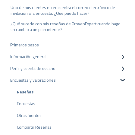
l
Uno de mis clientes no encuentra el correo electrónico de
invitación a la encuesta. ¿Qué puedo hacer?
¿Qué sucede con mis reseñas de ProvenExpert cuando hago
un cambio a un plan inferior?
Primeros pasos
Información general
Perfil y cuenta de usuario
Protección de datos
Encuestas y valoraciones
Paquetes y precios
Configuración del perfil
API
Cuenta de usuario
Reseñas
Facturación
Encuestas
Otras fuentes
Compartir Reseñas