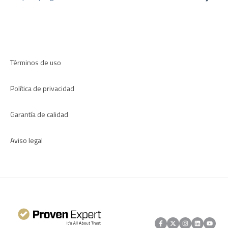
Plugins para CRM
Resolución de problemas
Aplicaciones
Términos de uso
Política de privacidad
Garantía de calidad
Aviso legal