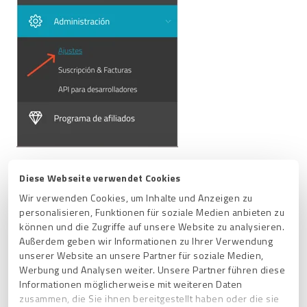
2. Haz clic en el ícono de edición para abrir la opción de
Diese Webseite verwendet Cookies
"Publicación automática de reseñas".
Wir verwenden Cookies, um Inhalte und Anzeigen zu
personalisieren, Funktionen für soziale Medien anbieten zu
können und die Zugriffe auf unsere Website zu analysieren.
Außerdem geben wir Informationen zu Ihrer Verwendung
unserer Website an unsere Partner für soziale Medien,
Werbung und Analysen weiter. Unsere Partner führen diese
3. Elige en el menú desplegable a partir de qué calificación quieres
Informationen möglicherweise mit weiteren Daten
que tus reseñas se publiquen automáticamente, por ejemplo 3, 4 o
5 estrellas.
zusammen, die Sie ihnen bereitgestellt haben oder die sie