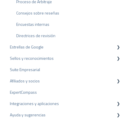
Proceso de Arbitraje
Consejos sobre reseñas
Encuestas internas
Directrices de revisión
Estrellas de Google
Sellos y reconocimientos
Rich Snippet
Suite Empresarial
Sello PRO
Afiliados y socios
Sello de valoración
ExpertCompass
Premios
Programa de partners
Integraciones y aplicaciones
Recomendación
Ayuda y sugerencias
Plugins para CMS
Plugins para CRM
Resolución de problemas