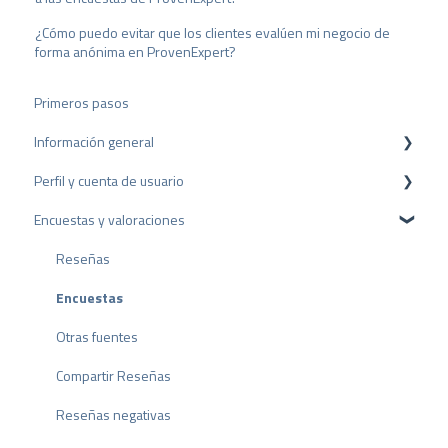
¿Cómo puedo evitar que los clientes evalúen mi negocio de
forma anónima en ProvenExpert?
Primeros pasos
Información general
Perfil y cuenta de usuario
Protección de datos
Encuestas y valoraciones
Paquetes y precios
Configuración del perfil
API
Cuenta de usuario
Reseñas
Facturación
Encuestas
Otras fuentes
Compartir Reseñas
Reseñas negativas