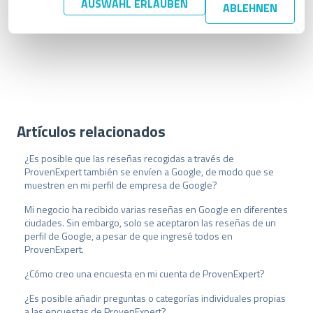
AUSWAHL ERLAUBEN
ABLEHNEN
desactivo una encuesta?
n
g
s
a
u
s
w
a
Artículos relacionados
h
l
¿Es posible que las reseñas recogidas a través de
ProvenExpert también se envíen a Google, de modo que se
muestren en mi perfil de empresa de Google?
Mi negocio ha recibido varias reseñas en Google en diferentes
ciudades. Sin embargo, solo se aceptaron las reseñas de un
perfil de Google, a pesar de que ingresé todos en
ProvenExpert.
¿Cómo creo una encuesta en mi cuenta de ProvenExpert?
¿Es posible añadir preguntas o categorías individuales propias
a las encuestas de ProvenExpert?