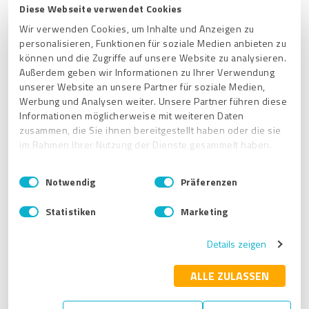
Diese Webseite verwendet Cookies
Wir verwenden Cookies, um Inhalte und Anzeigen zu
personalisieren, Funktionen für soziale Medien anbieten zu
Si el ícono del ojo está tachado y en gris, significa que la
können und die Zugriffe auf unsere Website zu analysieren.
encuesta ya no puede ser utilizada por los visitantes a
Außerdem geben wir Informationen zu Ihrer Verwendung
través de tu perfil público, y las valoraciones ya recibidas
unserer Website an unsere Partner für soziale Medien,
serán excluidas tanto del público como de tu puntuación
Werbung und Analysen weiter. Unsere Partner führen diese
total:
Informationen möglicherweise mit weiteren Daten
zusammen, die Sie ihnen bereitgestellt haben oder die sie
im Rahmen Ihrer Nutzung der Dienste gesammelt haben.
E
Impressum
|
Datenschutzbestimmungen
Notwendig
Präferenzen
i
n
Statistiken
Marketing
w
Consejo:
i
Si ya no deseas recibir valoraciones para una encuesta,
Details zeigen
l
puedes pausar/desactivar la encuesta.
De este
l
modo, se conservarán todas las valoraciones
i
ALLE ZULASSEN
asociadas.
g
u
Puedes obtener más información aquí:
¿Cómo