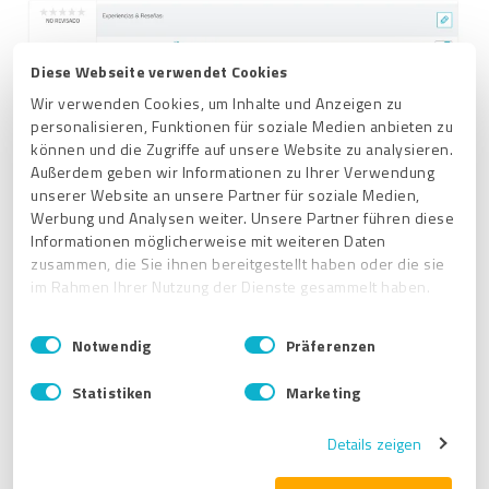
Diese Webseite verwendet Cookies
Wir verwenden Cookies, um Inhalte und Anzeigen zu
personalisieren, Funktionen für soziale Medien anbieten zu
können und die Zugriffe auf unsere Website zu analysieren.
Außerdem geben wir Informationen zu Ihrer Verwendung
unserer Website an unsere Partner für soziale Medien,
Werbung und Analysen weiter. Unsere Partner führen diese
Informationen möglicherweise mit weiteren Daten
zusammen, die Sie ihnen bereitgestellt haben oder die sie
im Rahmen Ihrer Nutzung der Dienste gesammelt haben.
E
Impressum
|
Datenschutzbestimmungen
Artículos relacionados
Notwendig
Präferenzen
i
n
Mi negocio ha recibido varias reseñas en Google en diferentes
Statistiken
Marketing
w
ciudades. Sin embargo, solo se aceptaron las reseñas de un
i
perfil de Google, a pesar de que ingresé todos en
Details zeigen
ProvenExpert.
l
l
¿Es posible que las reseñas recogidas a través de