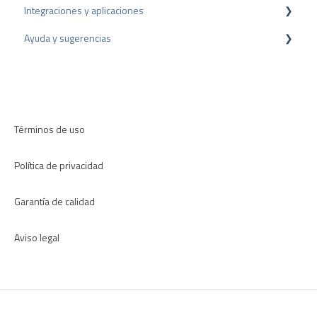
Integraciones y aplicaciones
Recomendación
Ayuda y sugerencias
Plugins para CMS
Plugins para CRM
Resolución de problemas
Aplicaciones
Términos de uso
Política de privacidad
Garantía de calidad
Aviso legal