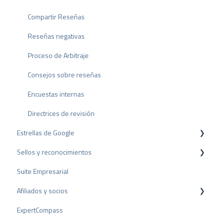
Compartir Reseñas
Reseñas negativas
Proceso de Arbitraje
Consejos sobre reseñas
Encuestas internas
Directrices de revisión
Estrellas de Google
Sellos y reconocimientos
Rich Snippet
Suite Empresarial
Sello PRO
Afiliados y socios
Sello de valoración
ExpertCompass
Premios
Programa de partners