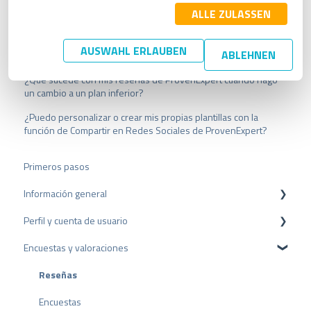
i
ALLE ZULASSEN
Uno de mis clientes no encuentra el correo electrónico de
g
invitación a la encuesta. ¿Qué puedo hacer?
u
AUSWAHL ERLAUBEN
ABLEHNEN
¿Se publicarán todas mis valoraciones de ProvenExpert?
n
g
¿Qué sucede con mis reseñas de ProvenExpert cuando hago
s
un cambio a un plan inferior?
a
u
¿Puedo personalizar o crear mis propias plantillas con la
s
función de Compartir en Redes Sociales de ProvenExpert?
w
a
Primeros pasos
h
l
Información general
Perfil y cuenta de usuario
Protección de datos
Encuestas y valoraciones
Paquetes y precios
Configuración del perfil
API
Cuenta de usuario
Reseñas
Facturación
Encuestas