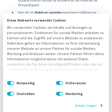
la parte inferior donde se encuentran las reseñas de
ProvenExpert.
Haz clic en
Publicar revisión
para hacer públicas las
reseñas no publicadas.
Diese Webseite verwendet Cookies
Wir verwenden Cookies, um Inhalte und Anzeigen zu
personalisieren, Funktionen für soziale Medien anbieten zu
können und die Zugriffe auf unsere Website zu analysieren.
Außerdem geben wir Informationen zu Ihrer Verwendung
unserer Website an unsere Partner für soziale Medien,
Werbung und Analysen weiter. Unsere Partner führen diese
Informationen möglicherweise mit weiteren Daten
zusammen, die Sie ihnen bereitgestellt haben oder die sie
im Rahmen Ihrer Nutzung der Dienste gesammelt haben.
E
Impressum
|
Datenschutzbestimmungen
Notwendig
Präferenzen
i
n
Statistiken
Marketing
w
Artículos relacionados
i
Details zeigen
l
¿Puedo conectar mis canales sociales a ProvenExpert?
l