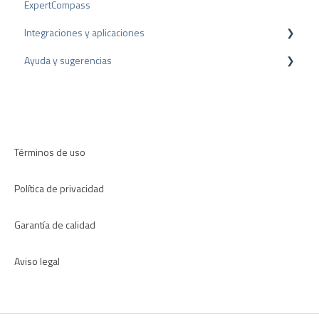
ExpertCompass
Premios
Programa de partners
Integraciones y aplicaciones
Recomendación
Ayuda y sugerencias
Plugins para CMS
Plugins para CRM
Resolución de problemas
Aplicaciones
Términos de uso
Política de privacidad
Garantía de calidad
Aviso legal